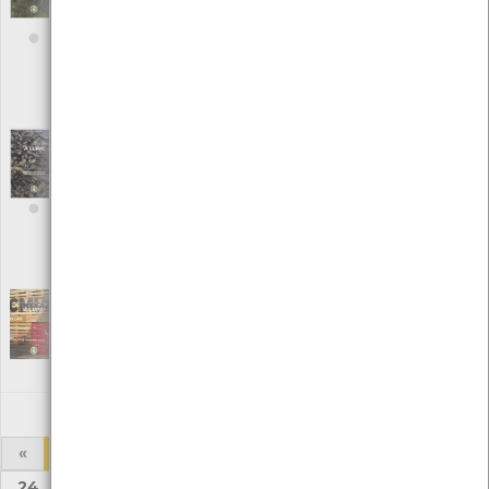
Ambiente]
Editora: Centro de Monitorização e Interpretação Ambiental/
Câmara Municipal de Viana do Castelo
Autor: Centro de Monitorização e Interpretação Ambiental
Local: Centro de Recursos do CMIA e Centro de Documentação do
Mar
À LUPA - Macroalgas marinhas, uma breve
introdução; nº11 | ano III
[Edições Ambiente]
Editora: Centro de Monitorização e Interpretação Ambiental/
Câmara Municipal de Viana do Castelo
Autor: Centro de Monitorização e Interpretação Ambiental
Local: Centro de Recursos do CMIA e Centro de Documentação do
Mar
À Lupa Edição nº 12
[Edições Ambiente]
Editora: Câmara Municipal de Viana do Castelo
Autor: Centro de Monitorização e Interpretação Ambiental
Local: Centro de recursos CMIA
«
1
2
3
4
5
6
7
8
...
24
25
»