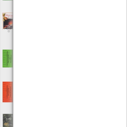
Local: Centro de Recursos do CMIA
ISBN: 0-387-98582-4
A História da Terra, Geologia, Ecologia,
Biologia
[Livros]
Editora: Porto Editora
Autor: Yuri Castel Franchi e Nico Pitrelli
Local: Centro de Recursos do CMIA
ISBN: 972-0-70488-8
A linguagem perdida das plantas - 1 -
Preâmbulo
[Livros]
Editora: A Recoletora
Autor: A Recoletora
Local: Centro de recursos CMIA
A linguagem perdida das plantas- 2 - Casos
de estudo
[Livros]
Editora: A Recoletora
Autor: A Recoletora
Local: Centro de recursos CMIA
À LUPA - Borboletas: animais ímpares no
mundo dos insetos; nº10 | ano III
[Edições