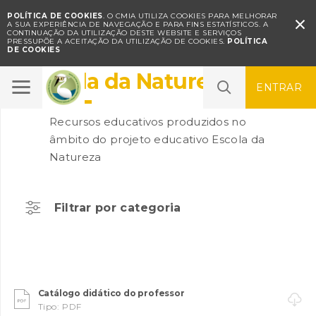
POLÍTICA DE COOKIES
. O CMIA UTILIZA COOKIES PARA MELHORAR

A SUA EXPERIÊNCIA DE NAVEGAÇÃO E PARA FINS ESTATÍSTICOS.
A
CONTINUAÇÃO DA UTILIZAÇÃO DESTE WEBSITE E SERVIÇOS
PRESSUPÕE A ACEITAÇÃO DA UTILIZAÇÃO DE COOKIES.
POLÍTICA
DE COOKIES
Escola da Natureza
ENTRAR
Recursos educativos produzidos no
âmbito do projeto educativo Escola da
Natureza
Filtrar por categoria
Catálogo didático do professor

Tipo: PDF