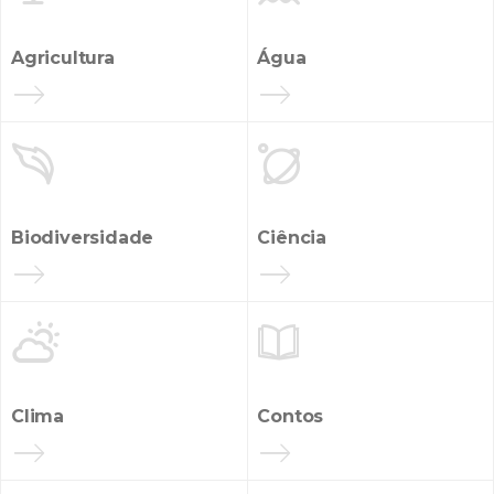
Agricultura
Água


INANCIAMENTO
Biodiversidade
Ciência


Clima
Contos