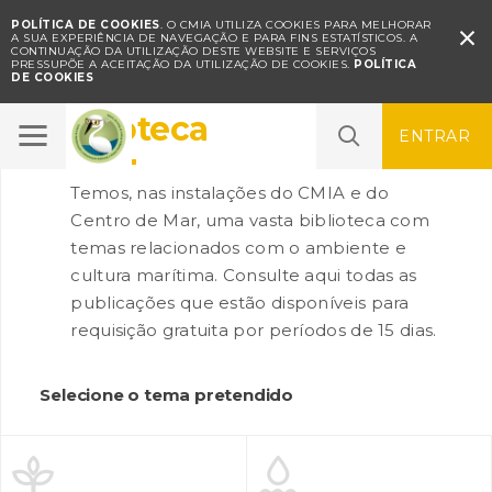
POLÍTICA DE COOKIES
. O CMIA UTILIZA COOKIES PARA MELHORAR

A SUA EXPERIÊNCIA DE NAVEGAÇÃO E PARA FINS ESTATÍSTICOS.
A
CONTINUAÇÃO DA UTILIZAÇÃO DESTE WEBSITE E SERVIÇOS
PRESSUPÕE A ACEITAÇÃO DA UTILIZAÇÃO DE COOKIES.
POLÍTICA
DE COOKIES
Biblioteca
ENTRAR
Temos, nas instalações do CMIA e do
Centro de Mar, uma vasta biblioteca com
temas relacionados com o ambiente e
cultura marítima. Consulte aqui todas as
publicações que estão disponíveis para
requisição gratuita por períodos de 15 dias.
Selecione o tema pretendido

