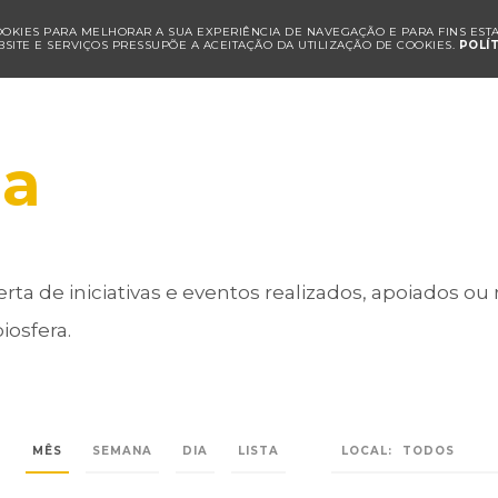
COOKIES PARA MELHORAR A SUA EXPERIÊNCIA DE NAVEGAÇÃO E PARA FINS ESTAT
SITE E SERVIÇOS PRESSUPÕE A ACEITAÇÃO DA UTILIZAÇÃO DE COOKIES.
POLÍ
a
rta de iniciativas e eventos realizados, apoiados ou
iosfera.
LOCAL:
MÊS
SEMANA
DIA
LISTA