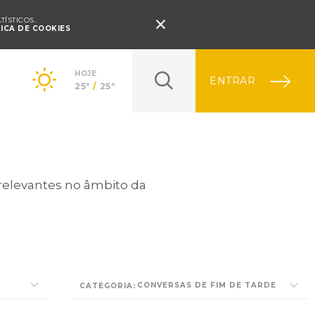
Pressione Enter

ÍSTICOS.
TICA DE COOKIES
HOJE
ENTRAR
25º
/
25º
 relevantes no âmbito da
CONVERSAS DE FIM DE TARDE
CATEGORIA: