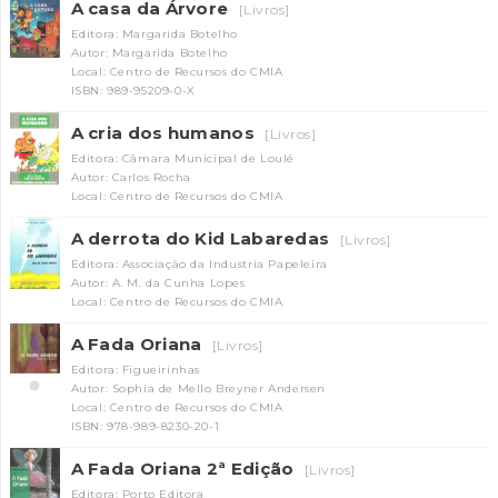
A casa da Árvore
[Livros]
Editora: Margarida Botelho
Autor: Margarida Botelho
Local: Centro de Recursos do CMIA
ISBN: 989-95209-0-X
A cria dos humanos
[Livros]
Editora: Câmara Municipal de Loulé
Autor: Carlos Rocha
Local: Centro de Recursos do CMIA
A derrota do Kid Labaredas
[Livros]
Editora: Associação da Industria Papeleira
Autor: A. M. da Cunha Lopes
Local: Centro de Recursos do CMIA
A Fada Oriana
[Livros]
Editora: Figueirinhas
Autor: Sophia de Mello Breyner Andersen
Local: Centro de Recursos do CMIA
ISBN: 978-989-8230-20-1
A Fada Oriana 2ª Edição
[Livros]
Editora: Porto Editora