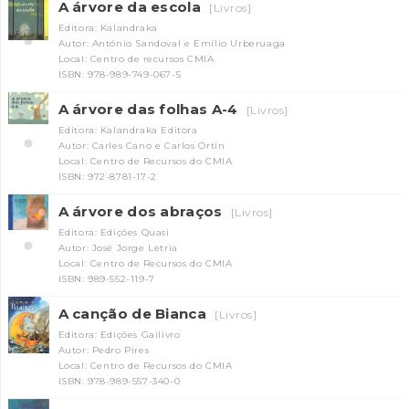
A árvore da escola
[Livros]
Editora: Kalandraka
Autor: António Sandoval e Emílio Urberuaga
Local: Centro de recursos CMIA
ISBN: 978-989-749-067-5
A árvore das folhas A-4
[Livros]
Editora: Kalandraka Editora
Autor: Carles Cano e Carlos Ortin
Local: Centro de Recursos do CMIA
INANCIAMENTO
ISBN: 972-8781-17-2
A árvore dos abraços
[Livros]
Editora: Edições Quasi
Autor: José Jorge Letria
Local: Centro de Recursos do CMIA
ISBN: 989-552-119-7
A canção de Bianca
[Livros]
Editora: Edições Gailivro
Autor: Pedro Pires
Local: Centro de Recursos do CMIA
ISBN: 978-989-557-340-0