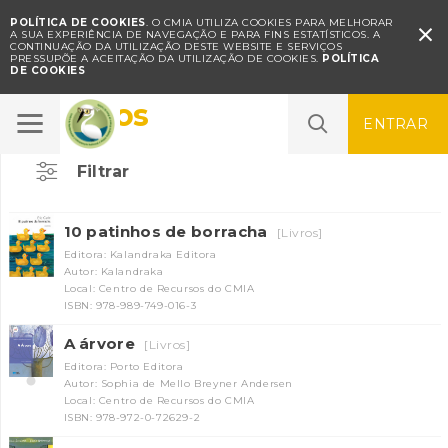
POLÍTICA DE COOKIES
. O CMIA UTILIZA COOKIES PARA MELHORAR

A SUA EXPERIÊNCIA DE NAVEGAÇÃO E PARA FINS ESTATÍSTICOS.
A
CONTINUAÇÃO DA UTILIZAÇÃO DESTE WEBSITE E SERVIÇOS
PRESSUPÕE A ACEITAÇÃO DA UTILIZAÇÃO DE COOKIES.
POLÍTICA
DE COOKIES
Contos
ENTRAR
Filtrar
10 patinhos de borracha
[Livros]
Editora: Kalandraka Editora
Autor: Kalandraka
Local: Centro de Recursos do CMIA
ISBN: 978-989-749-016-3
A árvore
[Livros]
Editora: Porto Editora
Autor: Sophia de Mello Breyner Andersen
Local: Centro de Recursos do CMIA
ISBN: 978-972-0-72629-2