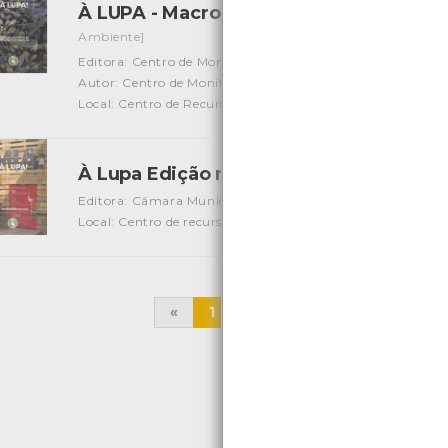
À LUPA - Macroalgas marinhas, uma breve
Ambiente]
Editora: Centro de Monitorização e Interpretação Ambient
Autor: Centro de Monitorização e Interpretação Ambienta
Local: Centro de Recursos do CMIA e Centro de Document
À Lupa Edição nº 12
[Edições Ambiente]
Editora: Câmara Municipal de Viana do Castelo
Autor: Ce
Local: Centro de recursos CMIA
«
1
2
3
4
5
6