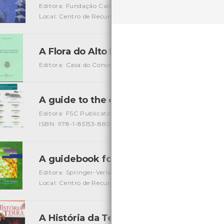
Editora: Fundação Calouste Gulbenkian
Autor: Fundação
Local: Centro de Recursos do CMIA
ISBN: 978972-99098-
A Flora do Alto Minho
[Livros]
Editora: Casa do Concelho de Ponte de Lima
Autor: João 
A guide to the caterpilars of the butterf
Editora: FSC Publications
Autor: Richard Lewington, Jo
ISBN: 978-1-85153-880-5
A guidebook for integrated Ecological
Editora: Springer-Verlag New York, Inc.
Autor: Mark E. Je
Local: Centro de Recursos do CMIA
ISBN: 0-387-98582-4
A História da Terra, Geologia, Ecologia,