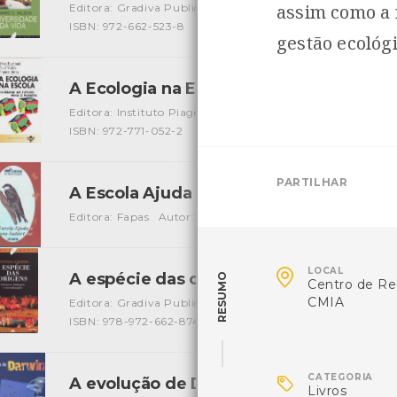
assim como a r
Editora: Gradiva Publicações Lda
Autor: Edward O. Wilso
ISBN: 972-662-523-8
gestão ecológi
A Ecologia na Escola - Inventar um futu
Editora: Instituto Piaget
Autor: Yves Bertrand, Paul Valoi
ISBN: 972-771-052-2
PARTILHAR
A Escola Ajuda a Fauna Autóctone
[Livros
Editora: Fapas
Autor: Fapas
Local: Centro de Recursos 

LOCAL
A espécie das origens - Genomas, lin
RESUMO
Centro de Re
CMIA
Editora: Gradiva Publicações Lda
Autor: António Amori
ISBN: 978-972-662-874-3

CATEGORIA
A evolução de Darwin
[Livros]
Livros