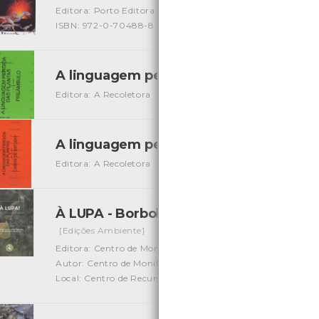
Editora: Porto Editora
Autor: Yuri Castel Franchi e Nico Pit
ISBN: 972-0-70488-8
A linguagem perdida das plantas - 1 - 
Editora: A Recoletora
Autor: A Recoletora
Local: Centro 
A linguagem perdida das plantas- 2 - 
Editora: A Recoletora
Autor: A Recoletora
Local: Centro 
À LUPA - Borboletas: animais ímpares no
[Edições Ambiente]
Editora: Centro de Monitorização e Interpretação Ambient
Autor: Centro de Monitorização e Interpretação Ambienta
Local: Centro de Recursos do CMIA e Centro de Document