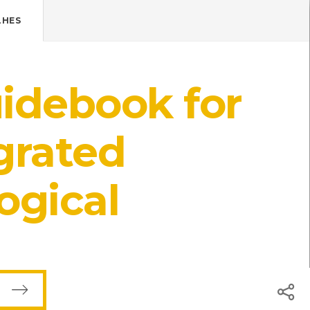
Pressione Enter

ÍSTICOS.
LHES
TICA DE COOKIES
HOJE
ENTRAR
idebook for
18º
/
18º
ade
grated
ogical
l: Centro de Recursos do CMIA
s do CMIA
ISBN: 972-8002-17-3