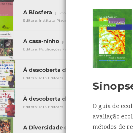
A Biosfera
[Livros]
Editora: Instituto Piaget
Autor: Michel Lamy
Local: Cen
A casa-ninho
[Livros]
Editora: Publicações Fapas
Autor: Jean-François Noblet
À descoberta da Natureza - Bosques e
Editora: MTS Editores
Autor: Sally Hewitt
Local: Centro 
Sinops
À descoberta da Natureza - Ciclos da v
O guia de eco
Editora: MTS Editores
Autor: Sally Hewitt
Local: Centro 
avaliação ecol
métodos de re
A Diversidade da Vida
[Livros]