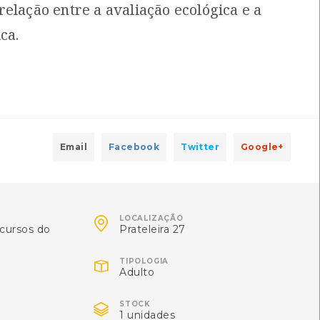
elação entre a avaliação ecológica e a
n
Local: Centro de Recursos do CMIA
ca.
ro para o Planeta
[Livros]
s, France Jutras
Local: Centro de Recursos do CMIA
Email
Facebook
Twitter
Google+
]
do CMIA

LOCALIZAÇÃO
hagens e recombinações
[Livros]
cursos do
Prateleira 27
m
Local: Centro de Recursos do CMIA

TIPOLOGIA
Adulto

STOCK
1 unidades