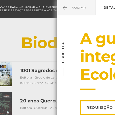
COOKIES PARA MELHORAR A SUA EXPERIÊNCIA DE NAVEGAÇÃO E PARA FINS ESTAT
VOLTAR
DETA
SITE E SERVIÇOS PRESSUPÕE A ACEITAÇÃO DA UTILIZAÇÃO DE COOKIES.
POLÍ
A gu
Biodiversid
BIBLIOTECA
inte
Ecol
1001 Segredos da natureza
[Livros]
Editora: Circulo de Leitores
Autor: Guilhem Lesaffre
Loca
ISBN: 978-972-42-4848-6
20 anos Quercus
[Livros]
REQUISIÇÃO
Editora: Quercus
Autor: Vários
Local: Centro de Recurso