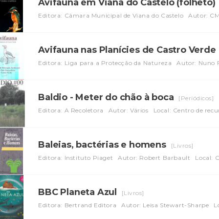
Avifauna em Viana do Castelo (folheto)
Editora: Câmara Municipal de Viana do Castelo
Autor: C
Avifauna nas Planícies de Castro Verde
Editora: Liga para a Protecção da Natureza
Autor: Nuno 
Baldio - Meter do chão à boca
[Periódicos]
Editora: A Recoletora
Autor: Vários
Local: Centro de rec
Baleias, bactérias e homens
[Livros]
Editora: Instituto Piaget
Autor: Robert Barbault
Local: 
BBC Planeta Azul
[Livros]
Editora: Bertrand Editora
Autor: Leisa Stewart-Sharpe
L