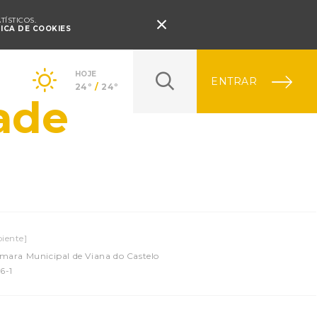
Pressione Enter

ÍSTICOS.
TICA DE COOKIES
HOJE
ENTRAR
24º
/
24º
ade
iente]
mara Municipal de Viana do Castelo
6-1