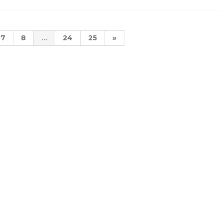
7
8
...
24
25
»