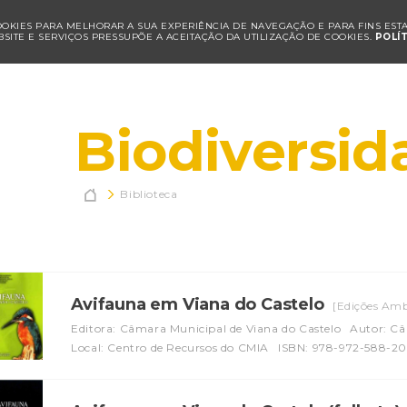
COOKIES PARA MELHORAR A SUA EXPERIÊNCIA DE NAVEGAÇÃO E PARA FINS ESTAT
SITE E SERVIÇOS PRESSUPÕE A ACEITAÇÃO DA UTILIZAÇÃO DE COOKIES.
POLÍ
Biodiversid

Biblioteca
Avifauna em Viana do Castelo
[Edições Amb
Editora: Câmara Municipal de Viana do Castelo
Autor: Câ
Local: Centro de Recursos do CMIA
ISBN: 978-972-588-20