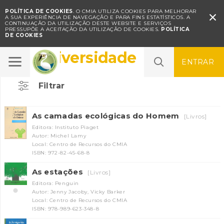
POLÍTICA DE COOKIES
. O CMIA UTILIZA COOKIES PARA MELHORAR

A SUA EXPERIÊNCIA DE NAVEGAÇÃO E PARA FINS ESTATÍSTICOS.
A
CONTINUAÇÃO DA UTILIZAÇÃO DESTE WEBSITE E SERVIÇOS
PRESSUPÕE A ACEITAÇÃO DA UTILIZAÇÃO DE COOKIES.
POLÍTICA
DE COOKIES
Biodiversidade
ENTRAR
Filtrar
As camadas ecológicas do Homem
[Livros]
Editora: Instituto Piaget
Autor: Michel Lamy
Local: Centro de Recursos do CMIA
ISBN: 972-82-45-68-8
As estações
[Livros]
Editora: Penguin
Autor: Jenny Jacoby, Vicky Barker
Local: Centro de Recursos do CMIA
ISBN: 978-989-623-348-8