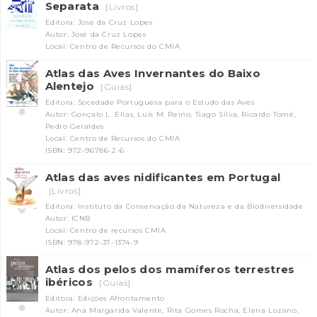
Separata
[Livros]
Editora: José da Cruz Lopes
Autor: José da Cruz Lopes
Local: Centro de Recursos do CMIA
Atlas das Aves Invernantes do Baixo
Alentejo
[Guias]
Editora: Socedade Portuguesa para o Estudo das Aves
Autor: Gonçalo L. Elias, Luís M. Reino, Tiago Silva, Ricardo Tomé,
Pedro Geraldes
Local: Centro de Recursos do CMIA
ISBN: 972-96786-2-6
Atlas das aves nidificantes em Portugal
[Livros]
Editora: Instituto da Conservação da Natureza e da Biodiversidade
Autor: ICNB
Local: Centro de recursos CMIA
ISBN: 978-972-37-1374-9
Atlas dos pelos dos mamíferos terrestres
ibéricos
[Guias]
Editora: Edições Afrontamento
Autor: Ana Margarida Valente, Rita Gomes Rocha, Elena Lozano,