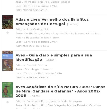
Joaquim Pedro Ferreira e Carlos Fonseca
Local: Centro de recursos CMIA
ISBN: 978-972-36-1451-0
Atlas e Livro Vermelho dos Briófitos
Ameaçados de Portugal
[Livros]
Editora: Arte Gráfica, S.A.
Autor: Cecília Sérgio, César Augusto Garcia, Manuela Sim-Sim,
Helena Hespanhol e Sarah Stow
Local: Centro de recursos CMIA
ISBN: 978-989--8618-57-3
Aves - Guia claro e simples para a sua
identificação
[Guias]
Editora: Everest Editora
Autor: Dra. Helga Hofmann
Local: Centro de Recursos do CMIA
ISBN: 978-989-50-0342-6
Aves Aquáticas do sítio Natura 2000 "Dunas
de Mira, Gândara e Gafanha" - Anos 2002-
2006
[Livros]
Editora: Sociedade Portuguesa de Vida Selvagem
Autor: João Pedronilho, José Vingada, Marisa Ferreira, Catarina