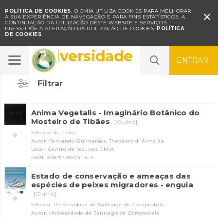
POLÍTICA DE COOKIES
. O CMIA UTILIZA COOKIES PARA MELHORAR

A SUA EXPERIÊNCIA DE NAVEGAÇÃO E PARA FINS ESTATÍSTICOS.
A
CONTINUAÇÃO DA UTILIZAÇÃO DESTE WEBSITE E SERVIÇOS
PRESSUPÕE A ACEITAÇÃO DA UTILIZAÇÃO DE COOKIES.
POLÍTICA
DE COOKIES
Biodiversidade
ENTRAR
Filtrar
Anima Vegetalis - Imaginário Botânico do
Mosteiro de Tibães
[Outro]
Editora: In-Libris
Autor: Fernando Guimarães, Theodoro d`Álmeida
Local: Centro de recursos CMIA
ISBN: 978-9728474-16-4
Estado de conservação e ameaças das
espécies de peixes migradores - enguia
[Outro]
Editora: Universidade de Santiago de Compostela
Autor: Universidade de Santiago de Compostela