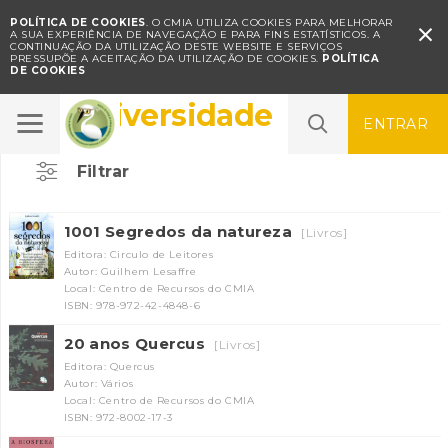
POLÍTICA DE COOKIES
. O CMIA UTILIZA COOKIES PARA MELHORAR

A SUA EXPERIÊNCIA DE NAVEGAÇÃO E PARA FINS ESTATÍSTICOS.
A
CONTINUAÇÃO DA UTILIZAÇÃO DESTE WEBSITE E SERVIÇOS
PRESSUPÕE A ACEITAÇÃO DA UTILIZAÇÃO DE COOKIES.
POLÍTICA
DE COOKIES
Biodiversidade
ENTRAR
Filtrar
1001 Segredos da natureza
[Livros]
Editora: Circulo de Leitores
Autor: Guilhem Lesaffre
Local: Centro de Recursos do CMIA
ISBN: 978-972-42-4848-6
20 anos Quercus
[Livros]
Editora: Quercus
Autor: Vários
Local: Centro de Recursos do CMIA
ISBN: 972-8002-17-3