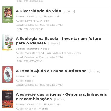
ISBN: 972-8593-67-8
A Diversidade da Vida
[Livros]
Editora: Gradiva Publicações Lda
Autor: Edward O. Wilson
Local: Centro de Recursos do CMIA
ISBN: 972-662-523-8
A Ecologia na Escola - Inventar um futuro
para o Planeta
[Livros]
Editora: Instituto Piaget
Autor: Yves Bertrand, Paul Valois, France Jutras
Local: Centro de Recursos do CMIA
ISBN: 972-771-052-2
A Escola Ajuda a Fauna Autóctone
[Livros]
Editora: Fapas
Autor: Fapas
Local: Centro de Recursos do CMIA
A espécie das origens - Genomas, linhagens
e recombinações
[Livros]
Editora: Gradiva Publicações Lda
Autor: António Amorim