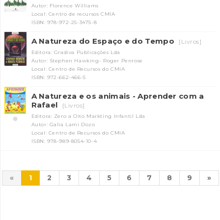
Autor: Florence Williams
Local: Centro de recursos CMIA
ISBN: 978-972-25-3475-8
A Natureza do Espaço e do Tempo
[Livros]
Editora: Gradiva Publicações Lda
Autor: Stephen Hawking- Roger Penrose
Local: Centro de Recursos do CMIA
ISBN: 972-662-466-5
A Natureza e os animais - Aprender com a
Rafael
[Livros]
Editora: Zero a Oito Markting Infantil Lda
Autor: Galia Lami Dozo
Local: Centro de Recursos do CMIA
ISBN: 978-989-8054-10-4
«
1
2
3
4
5
6
7
8
9
»