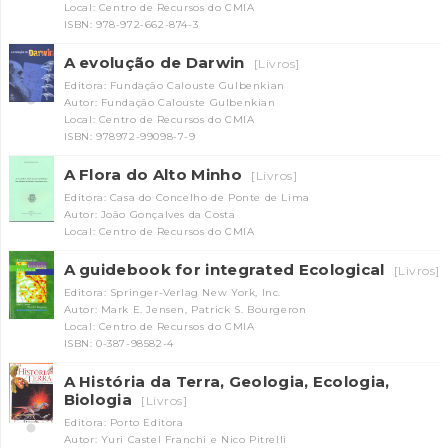
Local: Centro de Recursos do CMIA
ISBN: 978-972-662-874-3
A evolução de Darwin
[Livros]
Editora: Fundação Calouste Gulbenkian
Autor: Fundação Calouste Gulbenkian
Local: Centro de Recursos do CMIA
ISBN: 978972-99098-7-9
A Flora do Alto Minho
[Livros]
Editora: Casa do Concelho de Ponte de Lima
Autor: João Gonçalves da Costa
Local: Centro de Recursos do CMIA
A guidebook for integrated Ecological
[Livros]
Editora: Springer-Verlag New York, Inc.
Autor: Mark E. Jensen, Patrick S. Bourgeron
Local: Centro de Recursos do CMIA
ISBN: 0-387-98582-4
A História da Terra, Geologia, Ecologia,
Biologia
[Livros]
Editora: Porto Editora
Autor: Yuri Castel Franchi e Nico Pitrelli