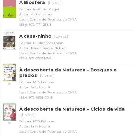
A Biosfera
[Livros]
Editora: Instituto Piaget
Autor: Michel Lamy
Local: Centro de Recursos do CMIA
ISBN: 972-771-253-3
A casa-ninho
[Livros]
Editora: Publicações Fapas
Autor: Jean-François Noblet
Local: Centro de Recursos do CMIA
INANCIAMENTO
ISBN: 972-95951-3-5
À descoberta da Natureza - Bosques e
prados
[Livros]
Editora: MTS Editores
Autor: Sally Hewitt
Local: Centro de Recursos do CMIA
ISBN: 972-8593-70-8
À descoberta da Natureza - Ciclos da vida
[Livros]
Editora: MTS Editores
Autor: Sally Hewitt
Local: Centro de Recursos do CMIA