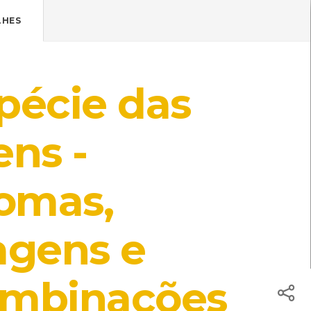
Pressione Enter

ÍSTICOS.
LHES
TICA DE COOKIES
HOJE
ENTRAR
pécie das
23º
/
23º
ade
ens -
omas,
l: Centro de Recursos do CMIA
agens e
ombinações
s do CMIA
ISBN: 972-8002-17-3