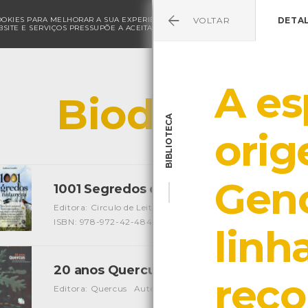
COOKIES PARA MELHORAR A SUA EXPERIÊNCIA DE NAVEGAÇÃO E PARA FINS ESTAT
VOLTAR
DETA
SITE E SERVIÇOS PRESSUPÕE A ACEITAÇÃO DA UTILIZAÇÃO DE COOKIES.
POLÍ
A es
Biodiversid
BIBLIOTECA
orig
Gen
1001 Segredos da natureza
[Livros]
Editora: Circulo de Leitores
Autor: Guilhem Lesaffre
Loca
ISBN: 978-972-42-4848-6
linh
20 anos Quercus
[Livros]
rec
Editora: Quercus
Autor: Vários
Local: Centro de Recurso