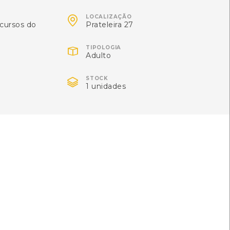
 Calouste Gulbenkian

7-9
LOCALIZAÇÃO
cursos do
Prateleira 27

TIPOLOGIA
Adulto
Gonçalves da Costa
Local: Centro de Recursos do CMIA

STOCK
1 unidades
lies of Britain and Ireland
[Guias]
hn Bebbington
Local: Centro de Recursos do CMIA
[Livros]
nsen, Patrick S. Bourgeron
 Biologia
[Livros]