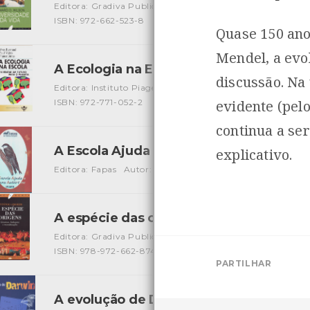
Editora: Gradiva Publicações Lda
Autor: Edward O. Wilso
ISBN: 972-662-523-8
Quase 150 ano
Mendel, a evo
A Ecologia na Escola - Inventar um futu
discussão. Na
Editora: Instituto Piaget
Autor: Yves Bertrand, Paul Valoi
ISBN: 972-771-052-2
evidente (pel
continua a se
A Escola Ajuda a Fauna Autóctone
explicativo.
[Livros
Editora: Fapas
Autor: Fapas
Local: Centro de Recursos 
A espécie das origens - Genomas, lin
Editora: Gradiva Publicações Lda
Autor: António Amori
ISBN: 978-972-662-874-3
PARTILHAR
A evolução de Darwin
[Livros]