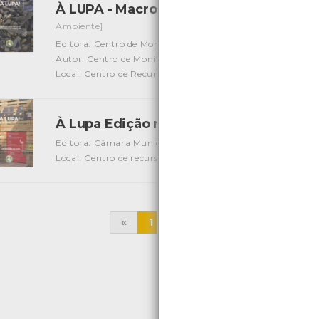
À LUPA - Macroalgas marinhas, uma breve
Ambiente]
Editora: Centro de Monitorização e Interpretação Ambient
Autor: Centro de Monitorização e Interpretação Ambienta
Local: Centro de Recursos do CMIA e Centro de Document
À Lupa Edição nº 12
[Edições Ambiente]
Editora: Câmara Municipal de Viana do Castelo
Autor: Ce
Local: Centro de recursos CMIA
«
1
2
3
4
5
6