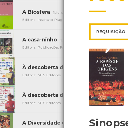
A Biosfera
[Livros]
Editora: Instituto Piaget
Autor: Michel Lamy
Local: Cen
REQUISIÇÃO
A casa-ninho
[Livros]
Editora: Publicações Fapas
Autor: Jean-François Noblet
À descoberta da Natureza - Bosques e
Editora: MTS Editores
Autor: Sally Hewitt
Local: Centro 
À descoberta da Natureza - Ciclos da v
Editora: MTS Editores
Autor: Sally Hewitt
Local: Centro 
Sinops
A Diversidade da Vida
[Livros]