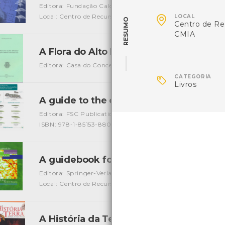
Editora: Fundação Calouste Gulbenkian
Autor: Fundação

Local: Centro de Recursos do CMIA
ISBN: 978972-99098-
LOCAL
RESUMO
Centro de Re
CMIA
A Flora do Alto Minho
[Livros]
Editora: Casa do Concelho de Ponte de Lima
Autor: João 

CATEGORIA
Livros
A guide to the caterpilars of the butterf
Editora: FSC Publications
Autor: Richard Lewington, Jo
ISBN: 978-1-85153-880-5
A guidebook for integrated Ecological
Editora: Springer-Verlag New York, Inc.
Autor: Mark E. Je
Local: Centro de Recursos do CMIA
ISBN: 0-387-98582-4
A História da Terra, Geologia, Ecologia,