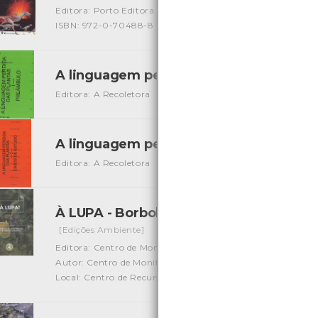
Editora: Porto Editora
Autor: Yuri Castel Franchi e Nico Pit
ISBN: 972-0-70488-8
A linguagem perdida das plantas - 1 - 
Editora: A Recoletora
Autor: A Recoletora
Local: Centro 
A linguagem perdida das plantas- 2 - 
Editora: A Recoletora
Autor: A Recoletora
Local: Centro 
À LUPA - Borboletas: animais ímpares no
[Edições Ambiente]
Editora: Centro de Monitorização e Interpretação Ambient
Autor: Centro de Monitorização e Interpretação Ambienta
Local: Centro de Recursos do CMIA e Centro de Document