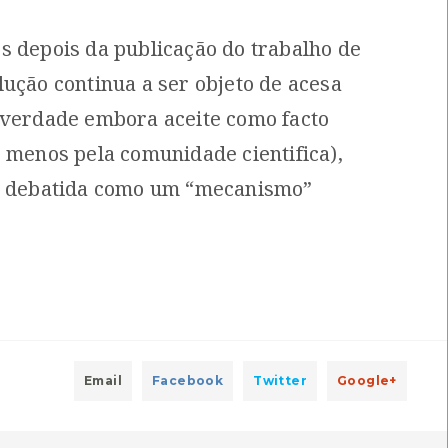
n
Local: Centro de Recursos do CMIA
s depois da publicação do trabalho de
lução continua a ser objeto de acesa
ro para o Planeta
[Livros]
 verdade embora aceite como facto
s, France Jutras
Local: Centro de Recursos do CMIA
o menos pela comunidade cientifica),
r debatida como um “mecanismo”
]
do CMIA
hagens e recombinações
[Livros]
m
Local: Centro de Recursos do CMIA
Email
Facebook
Twitter
Google+