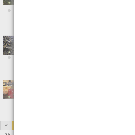
Ambiente]
Editora: Centro de Monitorização e Interpretação Ambiental/
Câmara Municipal de Viana do Castelo
Autor: Centro de Monitorização e Interpretação Ambiental
Local: Centro de Recursos do CMIA e Centro de Documentação do
Mar
À LUPA - Macroalgas marinhas, uma breve
introdução; nº11 | ano III
[Edições Ambiente]
Editora: Centro de Monitorização e Interpretação Ambiental/
Câmara Municipal de Viana do Castelo
Autor: Centro de Monitorização e Interpretação Ambiental
Local: Centro de Recursos do CMIA e Centro de Documentação do
Mar
À Lupa Edição nº 12
[Edições Ambiente]
Editora: Câmara Municipal de Viana do Castelo
Autor: Centro de Monitorização e Interpretação Ambiental
Local: Centro de recursos CMIA
«
1
2
3
4
5
6
7
8
...
24
25
»