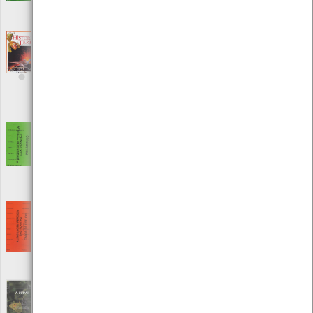
Local: Centro de Recursos do CMIA
ISBN: 0-387-98582-4
A História da Terra, Geologia, Ecologia,
Biologia
[Livros]
Editora: Porto Editora
Autor: Yuri Castel Franchi e Nico Pitrelli
Local: Centro de Recursos do CMIA
ISBN: 972-0-70488-8
A linguagem perdida das plantas - 1 -
Preâmbulo
[Livros]
Editora: A Recoletora
Autor: A Recoletora
Local: Centro de recursos CMIA
A linguagem perdida das plantas- 2 - Casos
de estudo
[Livros]
Editora: A Recoletora
Autor: A Recoletora
Local: Centro de recursos CMIA
À LUPA - Borboletas: animais ímpares no
mundo dos insetos; nº10 | ano III
[Edições