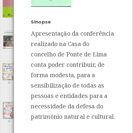
A Biosfera
[Livros]
Editora: Instituto Piaget
Autor: Michel Lamy
Local: Centro de Recursos do CMIA
Sinopse
ISBN: 972-771-253-3
Apresentação da conferência
A casa-ninho
[Livros]
realizado na Casa do
Editora: Publicações Fapas
Autor: Jean-François Noblet
concelho de Ponte de Lima
Local: Centro de Recursos do CMIA
INANCIAMENTO
ISBN: 972-95951-3-5
conta poder contribuir, de
À descoberta da Natureza - Bosques e
forma modesta, para a
prados
[Livros]
Editora: MTS Editores
sensibilização de todas as
Autor: Sally Hewitt
Local: Centro de Recursos do CMIA
pessoas e entidades para a
ISBN: 972-8593-70-8
necessidade da defesa do
À descoberta da Natureza - Ciclos da vida
[Livros]
património natural e cultural.
Editora: MTS Editores
Autor: Sally Hewitt
Local: Centro de Recursos do CMIA