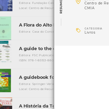

RESUMO
Editora: Fundação Calouste Gulbenkian
Autor: Fundação
Centro de Re
CMIA
Local: Centro de Recursos do CMIA
ISBN: 978972-99098-
A Flora do Alto Minho
[Livros]

CATEGORIA
Editora: Casa do Concelho de Ponte de Lima
Autor: João 
Livros
A guide to the caterpilars of the butterf
Editora: FSC Publications
Autor: Richard Lewington, Jo
ISBN: 978-1-85153-880-5
A guidebook for integrated Ecological
Editora: Springer-Verlag New York, Inc.
Autor: Mark E. Je
Local: Centro de Recursos do CMIA
ISBN: 0-387-98582-4
A História da Terra, Geologia, Ecologia,