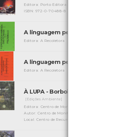
Editora: Porto Editora
Autor: Yuri Castel Franchi e Nico Pit
ISBN: 972-0-70488-8
A linguagem perdida das plantas - 1 - 
Editora: A Recoletora
Autor: A Recoletora
Local: Centro 
A linguagem perdida das plantas- 2 - 
Editora: A Recoletora
Autor: A Recoletora
Local: Centro 
À LUPA - Borboletas: animais ímpares no
[Edições Ambiente]
Editora: Centro de Monitorização e Interpretação Ambient
Autor: Centro de Monitorização e Interpretação Ambienta
Local: Centro de Recursos do CMIA e Centro de Document