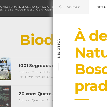
COOKIES PARA MELHORAR A SUA EXPERIÊNCIA DE NAVEGAÇÃO E PARA FINS ESTAT
VOLTAR
DETA
SITE E SERVIÇOS PRESSUPÕE A ACEITAÇÃO DA UTILIZAÇÃO DE COOKIES.
POLÍ
À de
Biodiversid
BIBLIOTECA
Natu
Bos
1001 Segredos da natureza
[Livros]
Editora: Circulo de Leitores
Autor: Guilhem Lesaffre
Loca
ISBN: 978-972-42-4848-6
pra
20 anos Quercus
[Livros]
Editora: Quercus
Autor: Vários
Local: Centro de Recurso