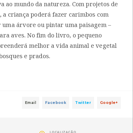
va ao mundo da natureza. Com projetos de
n
Local: Centro de Recursos do CMIA
l, a criança poderá fazer carimbos com
ar uma árvore ou pintar uma paisagem –
ro para o Planeta
[Livros]
ra aves. No fim do livro, o pequeno
s, France Jutras
Local: Centro de Recursos do CMIA
preenderá melhor a vida animal e vegetal
 bosques e prados.
]
do CMIA
hagens e recombinações
[Livros]
m
Local: Centro de Recursos do CMIA
Email
Facebook
Twitter
Google+
LOCALIZAÇÃO