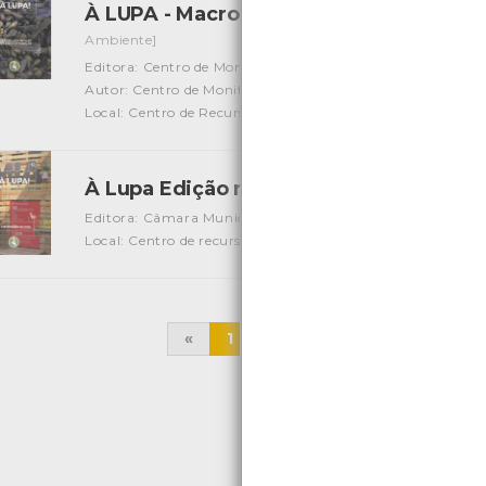
À LUPA - Macroalgas marinhas, uma breve
Ambiente]
Editora: Centro de Monitorização e Interpretação Ambient
Autor: Centro de Monitorização e Interpretação Ambienta
Local: Centro de Recursos do CMIA e Centro de Document
À Lupa Edição nº 12
[Edições Ambiente]
Editora: Câmara Municipal de Viana do Castelo
Autor: Ce
Local: Centro de recursos CMIA
«
1
2
3
4
5
6