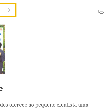
tro de Recursos do CMIA
ISBN: 972-771-253-3
Local: Centro de Recursos do CMIA
ISBN: 972-95951-3-5
 prados
[Livros]
de Recursos do CMIA
ISBN: 972-8593-70-8
ida
[Livros]
e
de Recursos do CMIA
ISBN: 972-8593-67-8
dos oferece ao pequeno cientista uma