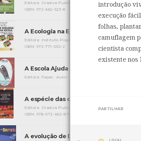
introdução vi
Editora: Gradiva Publicações Lda
Autor: Edward O. Wilso
ISBN: 972-662-523-8
execução fáci
folhas, plant
A Ecologia na Escola - Inventar um futu
camuflagem pa
Editora: Instituto Piaget
Autor: Yves Bertrand, Paul Valoi
ISBN: 972-771-052-2
cientista com
existente nos
A Escola Ajuda a Fauna Autóctone
[Livros
Editora: Fapas
Autor: Fapas
Local: Centro de Recursos 
A espécie das origens - Genomas, lin
Editora: Gradiva Publicações Lda
Autor: António Amori
PARTILHAR
ISBN: 978-972-662-874-3
A evolução de Darwin
[Livros]
LOCAL