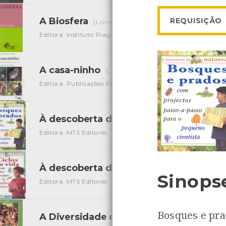
A Biosfera
REQUISIÇÃO
[Livros]
Editora: Instituto Piaget
Autor: Michel Lamy
Local: Cen
A casa-ninho
[Livros]
Editora: Publicações Fapas
Autor: Jean-François Noblet
À descoberta da Natureza - Bosques e
Editora: MTS Editores
Autor: Sally Hewitt
Local: Centro 
À descoberta da Natureza - Ciclos da v
Sinops
Editora: MTS Editores
Autor: Sally Hewitt
Local: Centro 
Bosques e pra
A Diversidade da Vida
[Livros]