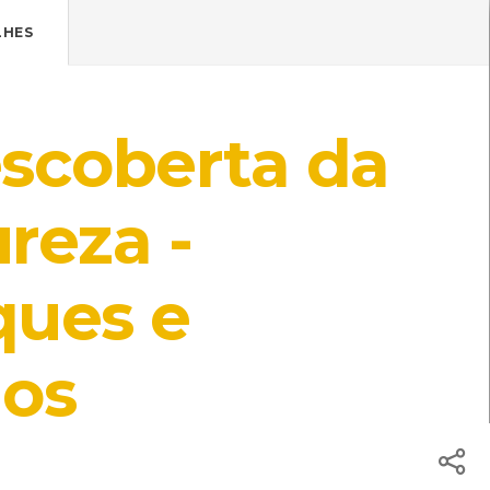
Pressione Enter

ÍSTICOS.
LHES
TICA DE COOKIES
HOJE
ENTRAR
scoberta da
21º
/
21º
ade
reza -
ques e
l: Centro de Recursos do CMIA
dos
s do CMIA
ISBN: 972-8002-17-3