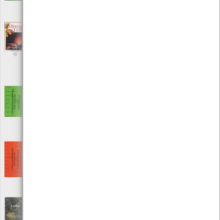
Local: Centro de Recursos do CMIA
ISBN: 0-387-98582-4
A História da Terra, Geologia, Ecologia,
Biologia
[Livros]
Editora: Porto Editora
Autor: Yuri Castel Franchi e Nico Pitrelli
Local: Centro de Recursos do CMIA
ISBN: 972-0-70488-8
A linguagem perdida das plantas - 1 -
Preâmbulo
[Livros]
Editora: A Recoletora
Autor: A Recoletora
Local: Centro de recursos CMIA
A linguagem perdida das plantas- 2 - Casos
de estudo
[Livros]
Editora: A Recoletora
Autor: A Recoletora
Local: Centro de recursos CMIA
À LUPA - Borboletas: animais ímpares no
mundo dos insetos; nº10 | ano III
[Edições