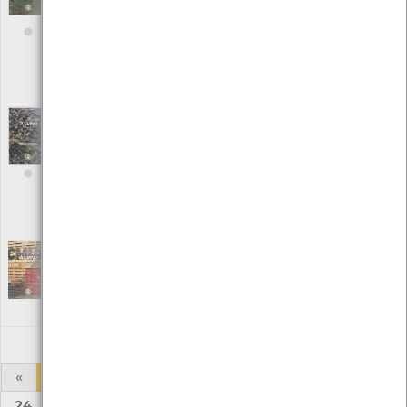
Ambiente]
Editora: Centro de Monitorização e Interpretação Ambiental/
Câmara Municipal de Viana do Castelo
Autor: Centro de Monitorização e Interpretação Ambiental
Local: Centro de Recursos do CMIA e Centro de Documentação do
Mar
À LUPA - Macroalgas marinhas, uma breve
introdução; nº11 | ano III
[Edições Ambiente]
Editora: Centro de Monitorização e Interpretação Ambiental/
Câmara Municipal de Viana do Castelo
Autor: Centro de Monitorização e Interpretação Ambiental
Local: Centro de Recursos do CMIA e Centro de Documentação do
Mar
À Lupa Edição nº 12
[Edições Ambiente]
Editora: Câmara Municipal de Viana do Castelo
Autor: Centro de Monitorização e Interpretação Ambiental
Local: Centro de recursos CMIA
«
1
2
3
4
5
6
7
8
...
24
25
»