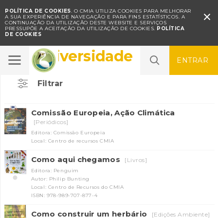
POLÍTICA DE COOKIES
. O CMIA UTILIZA COOKIES PARA MELHORAR

A SUA EXPERIÊNCIA DE NAVEGAÇÃO E PARA FINS ESTATÍSTICOS.
A
CONTINUAÇÃO DA UTILIZAÇÃO DESTE WEBSITE E SERVIÇOS
PRESSUPÕE A ACEITAÇÃO DA UTILIZAÇÃO DE COOKIES.
POLÍTICA
DE COOKIES
Biodiversidade
ENTRAR
Filtrar
Comissão Europeia, Ação Climática
[Periódicos]
Editora: Comissão Europeia
Local: Centro de recursos CMIA
Como aqui chegamos
[Livros]
Editora: Penguim
Autor: Philip Bunting
Local: Centro de Recursos do CMIA
ISBN: 978-989-707-877-4
Como construir um herbário
[Edições Ambiente]