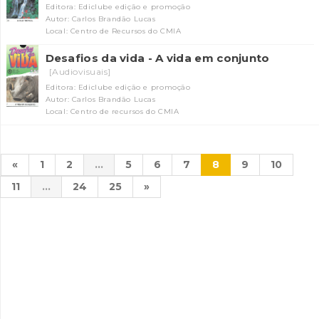
Editora: Ediclube edição e promoção
Autor: Carlos Brandão Lucas
Local: Centro de Recursos do CMIA
Desafios da vida - A vida em conjunto
[Audiovisuais]
Editora: Ediclube edição e promoção
Autor: Carlos Brandão Lucas
Local: Centro de recursos do CMIA
«
1
2
...
5
6
7
8
9
10
11
...
24
25
»