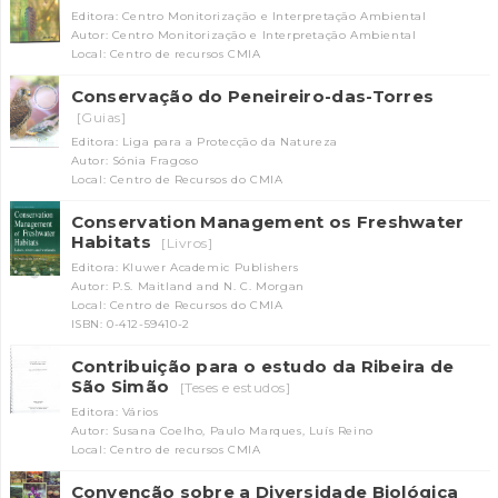
Editora: Centro Monitorização e Interpretação Ambiental
Autor: Centro Monitorização e Interpretação Ambiental
Local: Centro de recursos CMIA
Conservação do Peneireiro-das-Torres
[Guias]
Editora: Liga para a Protecção da Natureza
Autor: Sónia Fragoso
Local: Centro de Recursos do CMIA
INANCIAMENTO
Conservation Management os Freshwater
Habitats
[Livros]
Editora: Kluwer Academic Publishers
Autor: P.S. Maitland and N. C. Morgan
Local: Centro de Recursos do CMIA
ISBN: 0-412-59410-2
Contribuição para o estudo da Ribeira de
São Simão
[Teses e estudos]
Editora: Vários
Autor: Susana Coelho, Paulo Marques, Luís Reino
Local: Centro de recursos CMIA
Convenção sobre a Diversidade Biológica