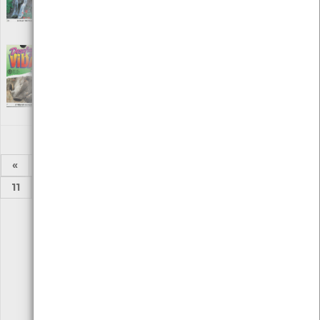
Editora: Ediclube edição e promoção
Autor: Carlos Brandão Lucas
Local: Centro de Recursos do CMIA
Desafios da vida - A vida em conjunto
[Audiovisuais]
Editora: Ediclube edição e promoção
Autor: Carlos Brandão Lucas
Local: Centro de recursos do CMIA
«
1
2
...
5
6
7
8
9
10
11
...
24
25
»