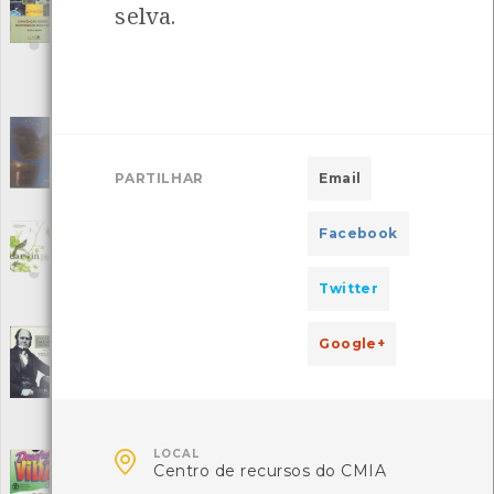
selva.
[Livros]
Editora: Instituto da Conservação da Natureza
Autor: ICN
Local: Centro de Recursos do CMIA
ISBN: 972-8402-05-8
Da Peneda ao mar
[Audiovisuais]
Editora: Valimar
PARTILHAR
Email
Autor: Valimar
Local: Centro de Recursos do CMIA
Facebook
Darwin 200 - 1809-2009
[Livros]
Editora: Centro de Monitorização e Interpretação Ambiental
Autor: Centro de Monitorização e Interpretação Ambiental
Twitter
Local: Centro de Recursos do CMIA
Google+
Darwin em Portugal
[Livros]
Editora: Livraria Almedina
Autor: Ana Leonor Pereira
Local: Centro de Recursos do CMIA
ISBN: 972-40-1612-9

LOCAL
Desafios da vida - A aventura de crescer
Centro de recursos do CMIA
[Audiovisuais]