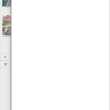
Editora: Ediclube edição e promoção
Autor: Carlos Brandão Lucas
Local: Centro de Recursos do CMIA
Desafios da vida - A vida em conjunto
[Audiovisuais]
Editora: Ediclube edição e promoção
Autor: Carlos Brandão Lucas
Local: Centro de recursos do CMIA
«
1
2
...
5
6
7
8
9
10
11
...
24
25
»