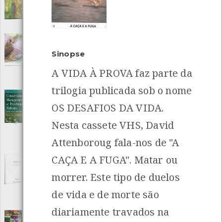
Editora: Centro Monitorização e Interpretação Ambiental
Autor: Centro Monitorização e Interpretação Ambiental
Local: Centro de recursos CMIA
Conservação do Peneireiro-das-Torres
[Guias]
Sinopse
Editora: Liga para a Protecção da Natureza
A VIDA À PROVA faz parte da
Autor: Sónia Fragoso
Local: Centro de Recursos do CMIA
trilogia publicada sob o nome
INANCIAMENTO
Conservation Management os Freshwater
OS DESAFIOS DA VIDA.
Habitats
[Livros]
Editora: Kluwer Academic Publishers
Nesta cassete VHS, David
Autor: P.S. Maitland and N. C. Morgan
Local: Centro de Recursos do CMIA
Attenboroug fala-nos de "A
ISBN: 0-412-59410-2
CAÇA E A FUGA". Matar ou
Contribuição para o estudo da Ribeira de
São Simão
[Teses e estudos]
morrer. Este tipo de duelos
Editora: Vários
de vida e de morte são
Autor: Susana Coelho, Paulo Marques, Luís Reino
Local: Centro de recursos CMIA
diariamente travados na
Convenção sobre a Diversidade Biológica