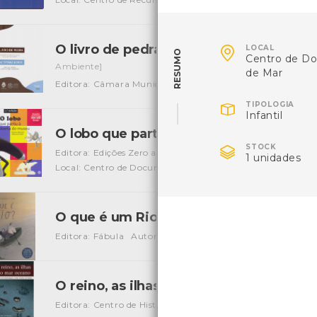

O livro de pedra - monumentos naturais
LOCAL
RESUMO
Centro de D
Ambiente]
de Mar
Editora: Câmara Municipal de Viana do Castelo
Autor: Ri

TIPOLOGIA
Infantil
O lobo que partiu à descoberta do Mu

STOCK
Editora: Edições Zero a Oito
Autor: Orianne Lallemand e É
1 unidades
Local: Centro de Documentação de Mar
ISBN: 978-989-7
O que é um Rio?
[Livros]
Editora: Fábula
Autor: Monika Vaicenaviciené
ISBN: 978
O reino, as ilhas e o mar oceano vol.1
[Li
Editora: Centro de História de Além Mar - Faculdade De Ci