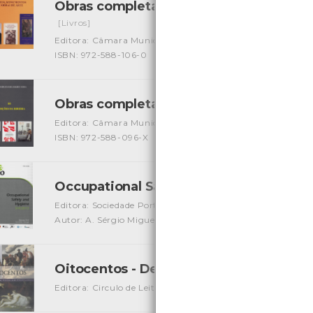
Obras completas de Amadeu Costa - sít
[Livros]
Editora: Câmara Municipal de Viana do Castelo
Autor: A
ISBN: 972-588-106-0
Obras completas de Amadeu Costa - Trad
Editora: Câmara Municipal de Viana do Castelo
Autor: A
ISBN: 972-588-096-X
Occupational Safety and Hygiene Sho 
Editora: Sociedade Portuguesa de Segurança e Higiene Oc
Autor: A. Sérgio Miguel, Gonçalo Perestrelo, J. Santos Bapt
Oitocentos - Decifrar a Arte em Portug
Editora: Circulo de Leitores
Autor: Paulo Pereira
Local: 