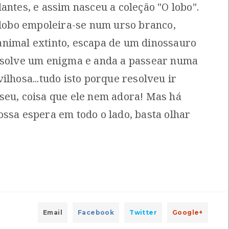
antes, e assim nasceu a coleção "O lobo".
ra descansar
o lobo empoleira-se num urso branco,
[Guias]
l: Centro de Documentação do Mar
nimal extinto, escapa de um dinossauro
esolve um enigma e anda a passear numa
ilhosa...tudo isto porque resolveu ir
itar
[Livros]
seu, coisa que ele nem adora! Mas há
mara Municipal de Viana do Castelo
ossa espera em todo o lado, basta olhar
i A. FariaViana
Local: Centro de Recursos do CMIA
icas
[Livros]
Email
Facebook
Twitter
Google+
tónio Maranhão Peixoto