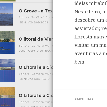
ideias mirabul
O Grove - a Toxa | un lugar distinto pa
Neste livro, 
Editora: TÁKTIKA Comunicación
Autor: Xozé de Tui
Loca
descobre um a
ISBN: VG-696-2001
assustador, r
floresta marav
O litoral de Viana e sua arquitectura mil
visitar um mu
Editora: Câmara Municipal de Viana do Castelo
Autor: Câ
Local: Centro de Recursos do CMIA
ISBN: 972-588-133-8
aventuras à n
bem.
O Litoral e a Cidade na Literatura
[Livros]
Editora: Câmara Municipal de Viana do Castelo
Autor: Ru
ISBN: 972-588-123-0
O Litoral e a Cidade: matizes cartográf
PARTILHAR
Editora: Câmara Minicipal de Viana do Castelo
Autor: An
Local: Centro de Recursos do CMIA
ISBN: 972-588-130-3