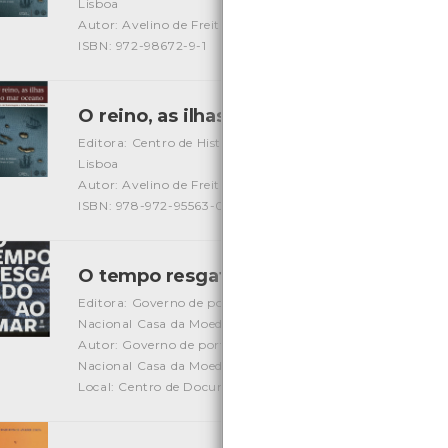
Lisboa
Autor: Avelino de Freitas de Meneses/ João Paulo Oliveira 
ISBN: 972-98672-9-1
O reino, as ilhas e o mar oceano vol.2
[L
Editora: Centro de História de Além Mar - Faculdade De Ci
Lisboa
Autor: Avelino de Freitas de Meneses/ João Paulo Oliveira 
ISBN: 978-972-95563-0-0
O tempo resgatado ao mar
[Livros]
Editora: Governo de portugal/ Direção Geral do patrimóni
Nacional Casa da Moeda
Autor: Governo de portugal/ Direção Geral do património 
Nacional Casa da Moeda
Local: Centro de Documentação do Mar