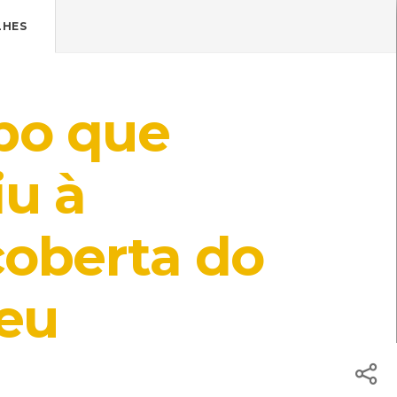
Pressione Enter

ÍSTICOS.
LHES
TICA DE COOKIES
HOJE
ENTRAR
bo que
19º
/
19º
iu à
oberta do
tedor
[Livros]
mara Municipal de Viana do Castelo
eu
ros]
useu dos Transportes e Comunicações