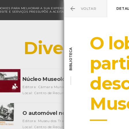
COOKIES PARA MELHORAR A SUA EXPERIÊNCIA DE NAVEGAÇÃO E PARA FINS ESTAT
VOLTAR
DETA
SITE E SERVIÇOS PRESSUPÕE A ACEITAÇÃO DA UTILIZAÇÃO DE COOKIES.
POLÍ
O lo
Diversos
BIBLIOTECA
part
desc
Núcleo Museológico - Moinhos de Mon
Editora: Câmara Municipal de Viana do Castelo
Autor: Câ
Local: Centro de Recursos do CMIA
Mus
O automóvel no espaço e no tempo
[Liv
Editora: Museu dos Transportes e Comunicações
Autor: M
Local: Centro de Recursos do CMIA
ISBN: 972-96562-4-X