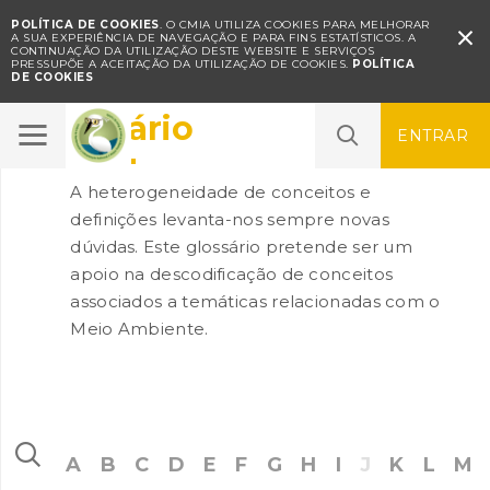
POLÍTICA DE COOKIES
. O CMIA UTILIZA COOKIES PARA MELHORAR

A SUA EXPERIÊNCIA DE NAVEGAÇÃO E PARA FINS ESTATÍSTICOS.
A
CONTINUAÇÃO DA UTILIZAÇÃO DESTE WEBSITE E SERVIÇOS
PRESSUPÕE A ACEITAÇÃO DA UTILIZAÇÃO DE COOKIES.
POLÍTICA
DE COOKIES
Glossário
ENTRAR
A heterogeneidade de conceitos e
definições levanta-nos sempre novas
dúvidas. Este glossário pretende ser um
apoio na descodificação de conceitos
associados a temáticas relacionadas com o
Meio Ambiente.
A
B
C
D
E
F
G
H
I
J
K
L
M