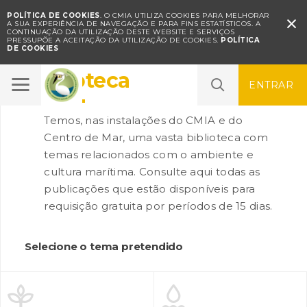
POLÍTICA DE COOKIES
. O CMIA UTILIZA COOKIES PARA MELHORAR

A SUA EXPERIÊNCIA DE NAVEGAÇÃO E PARA FINS ESTATÍSTICOS.
A
CONTINUAÇÃO DA UTILIZAÇÃO DESTE WEBSITE E SERVIÇOS
PRESSUPÕE A ACEITAÇÃO DA UTILIZAÇÃO DE COOKIES.
POLÍTICA
DE COOKIES
Biblioteca
ENTRAR
Temos, nas instalações do CMIA e do
Centro de Mar, uma vasta biblioteca com
temas relacionados com o ambiente e
cultura marítima. Consulte aqui todas as
publicações que estão disponíveis para
requisição gratuita por períodos de 15 dias.
Selecione o tema pretendido

