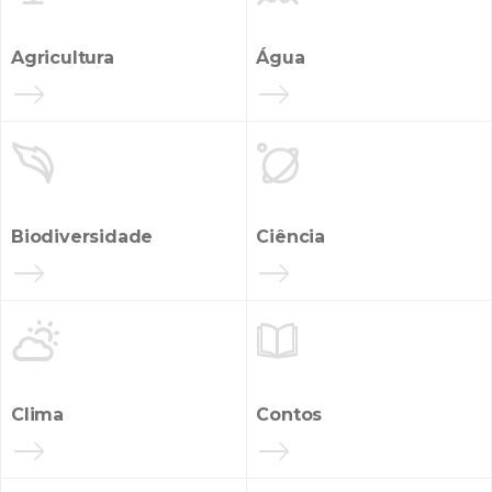
Agricultura
Água


INANCIAMENTO
Biodiversidade
Ciência


Clima
Contos