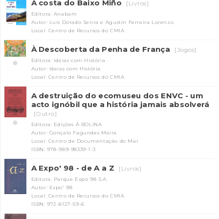
A costa do Baixo Miño
[Livros]
Editora: Anabam
Autor: Luís Dorado Senra e Agustín Ferreira Lorenzo
Local: Centro de Recursos do CMIA
À Descoberta da Penha de França
[Jogos]
Editora: Ideias com História
Autor: Ideias com História
Local: Centro de Recursos do CMIA
A destruição do ecomuseu dos ENVC - um
acto ignóbil que a história jamais absolverá
[Outro]
Editora: Edições À BOLINA
Autor: Gonçalo Fagundes Meira
Local: Centro de Documentação do Mar
ISBN: 978-989-98339-1-3
A Expo' 98 - de A a Z
[Livros]
Editora: Parque Expo 98 S.A.
Autor: Expo' 98
Local: Centro de Recursos do CMIA
ISBN: 972-8127-59-6