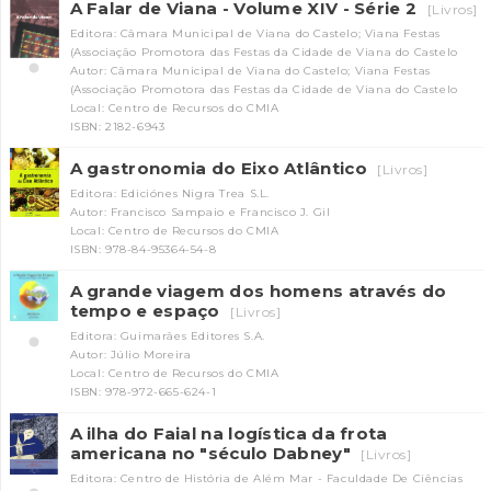
A Falar de Viana - Volume XIV - Série 2
[Livros]
Editora: Câmara Municipal de Viana do Castelo; Viana Festas
(Associação Promotora das Festas da Cidade de Viana do Castelo
Autor: Câmara Municipal de Viana do Castelo; Viana Festas
(Associação Promotora das Festas da Cidade de Viana do Castelo
Local: Centro de Recursos do CMIA
ISBN: 2182-6943
A gastronomia do Eixo Atlântico
[Livros]
Editora: Ediciónes Nigra Trea S.L.
Autor: Francisco Sampaio e Francisco J. Gil
Local: Centro de Recursos do CMIA
ISBN: 978-84-95364-54-8
A grande viagem dos homens através do
tempo e espaço
[Livros]
Editora: Guimarães Editores S.A.
Autor: Júlio Moreira
Local: Centro de Recursos do CMIA
ISBN: 978-972-665-624-1
A ilha do Faial na logística da frota
americana no "século Dabney"
[Livros]
Editora: Centro de História de Além Mar - Faculdade De Ciências