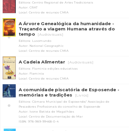
Editora: Centro Regional de Artes Tradicionais
Autor: CRAT
Local: Centro de recursos CMIA
A Árvore Genealógica da humanidade -
Traçando a viagem Humana através do
tempo
[Audiovisuais]
Editora: Lusomundo
Autor: National Geographic
Local: Centro de recursos CMIA
A Cadeia Alimentar
[Audiovisuais]
Editora: Flaminia edições educativas
Autor: Flaminia
Local: Centro de recursos CMIA
A comunidade piscatória de Esposende -
memórias e tradições
[Livros]
Editora: Câmara Municipal de Esposende/ Associação de
Pescadores Profissionais do concelho de Esposende
Autor: Ivone Batista de Magalhães
Local: Centro de Documentação do Mar
ISBN: 978-989-99468-0-4