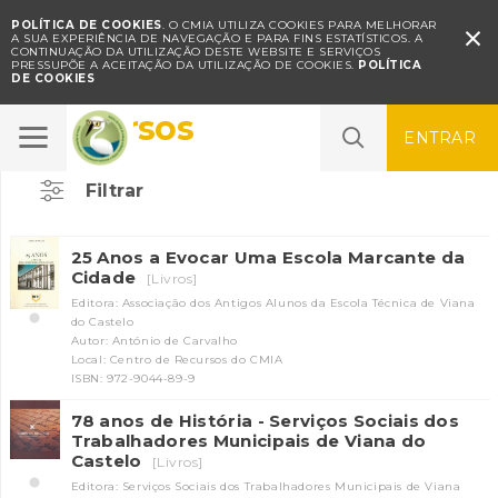
POLÍTICA DE COOKIES
. O CMIA UTILIZA COOKIES PARA MELHORAR

A SUA EXPERIÊNCIA DE NAVEGAÇÃO E PARA FINS ESTATÍSTICOS.
A
CONTINUAÇÃO DA UTILIZAÇÃO DESTE WEBSITE E SERVIÇOS
PRESSUPÕE A ACEITAÇÃO DA UTILIZAÇÃO DE COOKIES.
POLÍTICA
DE COOKIES
Diversos
ENTRAR
Filtrar
25 Anos a Evocar Uma Escola Marcante da
Cidade
[Livros]
Editora: Associação dos Antigos Alunos da Escola Técnica de Viana
do Castelo
Autor: António de Carvalho
Local: Centro de Recursos do CMIA
ISBN: 972-9044-89-9
78 anos de História - Serviços Sociais dos
Trabalhadores Municipais de Viana do
Castelo
[Livros]
Editora: Serviços Sociais dos Trabalhadores Municipais de Viana