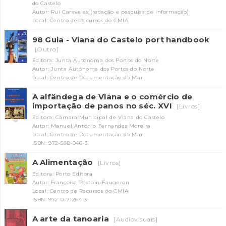
do Castelo
Autor: Rui Caravelas (redação e pesquisa de informação)
Local: Centro de Recursos do CMIA
98 Guia - Viana do Castelo port handbook
[Outro]
Editora: Junta Autónoma dos Portos do Norte
Autor: Junta Autónoma dos Portos do Norte
Local: Centro de Documentação do Mar
A alfândega de Viana e o comércio de
INANCIAMENTO
importação de panos no séc. XVI
[Livros]
Editora: Câmara Municipal de Viana do Castelo
Autor: Manuel António Fernandes Moreira
Local: Centro de Documentação do Mar
ISBN: 972-588-046-3
A Alimentação
[Livros]
Editora: Porto Editora
Autor: Françoise Rastoin-Faugeron
Local: Centro de Recursos do CMIA
ISBN: 972-0-71264-3
A arte da tanoaria
[Audiovisuais]