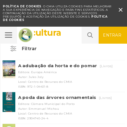
POLÍTICA DE COOKIES
. O CMIA UTILIZA COOKIES PARA MELHORAR

A SUA EXPERIÊNCIA DE NAVEGAÇÃO E PARA FINS ESTATÍSTICOS.
A
CONTINUAÇÃO DA UTILIZAÇÃO DESTE WEBSITE E SERVIÇOS
PRESSUPÕE A ACEITAÇÃO DA UTILIZAÇÃO DE COOKIES.
POLÍTICA
DE COOKIES
Agricultura
ENTRAR
Filtrar
A adubação da horta e do pomar
[Livros]
Editora: Europa América
Autor: Jules Joly
Local: Centro de Recursos do CMIA
ISBN: 972-1-04431-8
A poda das árvores ornamentais
[Livros]
Editora: Câmara Municipal do Porto
Autor: Emmanuel Michau
Local: Centro de Recursos do CMIA
ISBN: 2904740-24-4