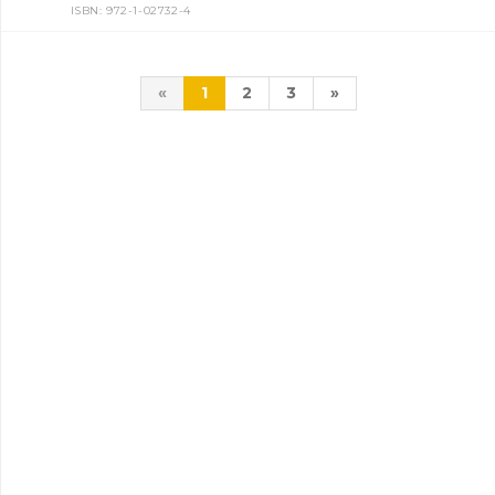
ISBN: 972-1-02732-4
«
1
2
3
»