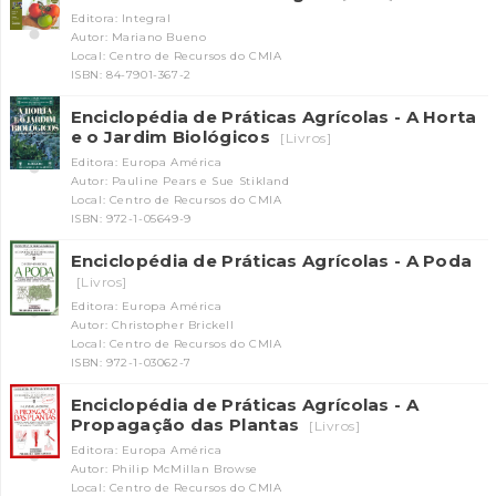
Editora: Integral
Autor: Mariano Bueno
Local: Centro de Recursos do CMIA
ISBN: 84-7901-367-2
Enciclopédia de Práticas Agrícolas - A Horta
e o Jardim Biológicos
[Livros]
Editora: Europa América
Autor: Pauline Pears e Sue Stikland
Local: Centro de Recursos do CMIA
ISBN: 972-1-05649-9
Enciclopédia de Práticas Agrícolas - A Poda
[Livros]
Editora: Europa América
Autor: Christopher Brickell
Local: Centro de Recursos do CMIA
ISBN: 972-1-03062-7
Enciclopédia de Práticas Agrícolas - A
Propagação das Plantas
[Livros]
Editora: Europa América
Autor: Philip McMillan Browse
Local: Centro de Recursos do CMIA