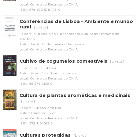
Local: Centro de Recursos do CMIA
ISBN: 978-972-578-176-0
Conferências de Lisboa - Ambiente e mundo
rural
[Livros]
Editora: Ministério do Planeamento e da Administração do
Território
Autor: Instituto Nacional do Ambiente
Local: Centro de Recursos do CMIA
Cultivo de cogumelos comestíveis
[Livros]
Editora: Icone Editora
Autor: Vera Lúcia Bononi e outros
Local: Centro de Recursos do CMIA
ISBN: 85-274-0339-0
Cultura de plantas aromáticas e medicinais
[Livros]
Editora: Europa América
Autor: Francisco Lyion
Local: Centro de Recursos do CMIA
ISBN: 972-1-04059-2
Culturas protegidas
[Livros]