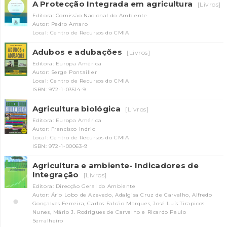
A Protecção Integrada em agricultura
[Livros]
Editora: Comissão Nacional do Ambiente
Autor: Pedro Amaro
Local: Centro de Recursos do CMIA
Adubos e adubações
[Livros]
Editora: Europa América
Autor: Serge Pontailler
Local: Centro de Recursos do CMIA
ISBN: 972-1-03514-9
INANCIAMENTO
Agricultura biológica
[Livros]
Editora: Europa América
Autor: Francisco Indrio
Local: Centro de Recursos do CMIA
ISBN: 972-1-00063-9
Agricultura e ambiente- Indicadores de
Integração
[Livros]
Editora: Direcção Geral do Ambiente
Autor: Ário Lobo de Azevedo, Adalgisa Cruz de Carvalho, Alfredo
Gonçalves Ferreira, Carlos Falcão Marques, José Luís Tirapicos
Nunes, Mário J. Rodrigues de Carvalho e Ricardo Paulo
Serralheiro