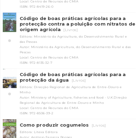
Local: Centro de Recursos do CMIA
ISBN: 972-8419-26-0
Código de boas práticas agrícolas para a
protecção contra a poluição com nitratos de
origem agrícola
[Livros]
Editora: Ministério da Agricultura, do Desenvolvimento Rural e
das Pescas
Autor: Ministério da Agricultura, do Desenvolvimento Rural e das
Pescas
Local: Centro de Recursos do CMIA
ISBN: 972-8135-32-7
Código de boas práticas agrícolas para a
protecção da água
[Livros]
Editora: Direcção Regional de Agricultura de Entre-Douro e
Minho
Autor: Ministery of Agriculture, fisheries and food - U.K.Direção
Regional da Agricultura de Entre-Douro e Minho
Local: Centro de Recursos do CMIA
ISBN: 972-8506-39-2
Como produzir cogumelos
[Livros]
Editora: Litexa Editora
Autor: António Ferreira Borges