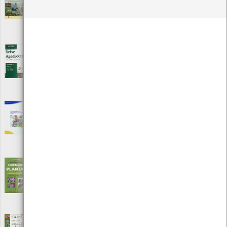
Editora: Europa América
Autor: Louis Giordano
Local: Centro de Recursos do CMIA
ISBN: 9721-04332-X
Deixe apodrecer!
[Livros]
Editora: Europa América
Autor: Tito Lyon de Castro
Local: Centro de Recursos do CMIA
ISBN: 972-1-05541-7
Do campo à mesa
[Livros]
Editora: Comissão Europeia
Autor: Comissão Europeia
Local: Centro de Recursos do CMIA
ISBN: 92-894-7776-8
Doenças das plantas
[Livros]
Editora: Europa América
Autor: Ilídio Lucas Tomaz
Local: Centro de Recursos do CMIA
ISBN: 972-1-04948-4
El Huerto Familiar Ecológico
[Livros]