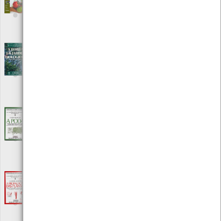
Editora: Integral
Autor: Mariano Bueno
Local: Centro de Recursos do CMIA
ISBN: 84-7901-367-2
Enciclopédia de Práticas Agrícolas - A Horta
e o Jardim Biológicos
[Livros]
Editora: Europa América
Autor: Pauline Pears e Sue Stikland
Local: Centro de Recursos do CMIA
ISBN: 972-1-05649-9
Enciclopédia de Práticas Agrícolas - A Poda
[Livros]
Editora: Europa América
Autor: Christopher Brickell
Local: Centro de Recursos do CMIA
ISBN: 972-1-03062-7
Enciclopédia de Práticas Agrícolas - A
Propagação das Plantas
[Livros]
Editora: Europa América
Autor: Philip McMillan Browse
Local: Centro de Recursos do CMIA