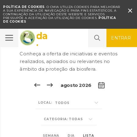
POLÍTICA DE COOKIES
. O CMIA UTILIZA COOKIES PARA MELHORAR

A SUA EXPERIÊNCIA DE NAVEGAÇÃO E PARA FINS ESTATÍSTICOS.
A
CONTINUAÇÃO DA UTILIZAÇÃO DESTE WEBSITE E SERVIÇOS
PRESSUPÕE A ACEITAÇÃO DA UTILIZAÇÃO DE COOKIES.
POLÍTICA
DE COOKIES
Agenda
ENTRAR
Conheça a oferta de iniciativas e eventos
realizados, apoiados ou relevantes no
âmbito da proteção da biosfera.

agosto 2026
LOCAL:
TODAS
CATEGORIA:
SEMANA
DIA
LISTA