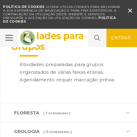
POLÍTICA DE COOKIES
. O CMIA UTILIZA COOKIES PARA MELHORAR

A SUA EXPERIÊNCIA DE NAVEGAÇÃO E PARA FINS ESTATÍSTICOS.
A
CONTINUAÇÃO DA UTILIZAÇÃO DESTE WEBSITE E SERVIÇOS
PRESSUPÕE A ACEITAÇÃO DA UTILIZAÇÃO DE COOKIES.
POLÍTICA
DE COOKIES
Atividades para
ENTRAR
Grupos
Atividades preparadas para grupos
organizados de várias faixas etárias.
Agendamento requer marcação prévia.
FLORESTA
[ 3 Actividades ]
GEOLOGIA
[ 13 Actividades ]