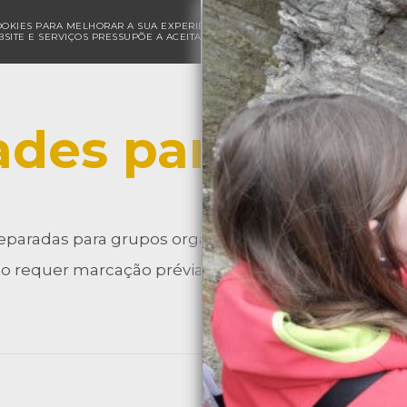
COOKIES PARA MELHORAR A SUA EXPERIÊNCIA DE NAVEGAÇÃO E PARA FINS ESTAT
SITE E SERVIÇOS PRESSUPÕE A ACEITAÇÃO DA UTILIZAÇÃO DE COOKIES.
POLÍ
ades para Grup
eparadas para grupos organizados de várias faixas et
 requer marcação prévia.