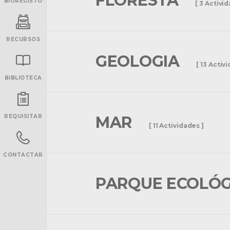
FLORESTA
BIOREGISTO
[ 3 Activi
RECURSOS
GEOLOGIA
[ 13 Activ
BIBLIOTECA
INANCIAMENTO
REQUISITAR
MAR
[ 11 Actividades ]
CONTACTAR
PARQUE ECOLÓ