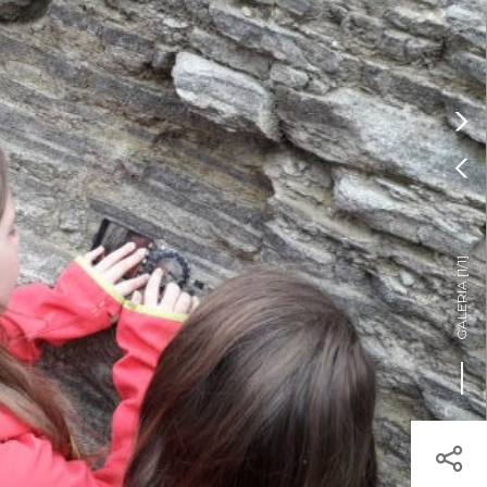
Pressione Enter

ÍSTICOS.
TICA DE COOKIES

HOJE
ENTRAR
22º
/
22º
os

]
1/1
GALERIA [
árias.