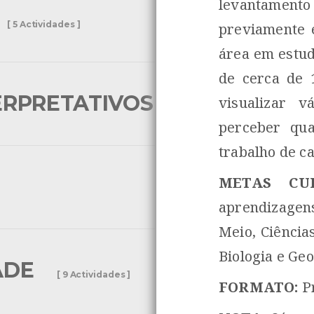
levantamen
[ 5 Actividades ]
previamente 
área em estud
de cerca de 
ERPRETATIVOS
visualizar v
[ 3 Actividades ]
perceber qu
trabalho de c
METAS CUR
aprendizagens
Meio, Ciência
Biologia e Geo
ADE
[ 9 Actividades ]
FORMATO:
Pr