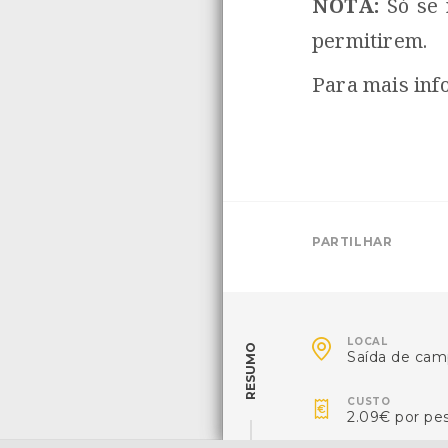
NOTA:
Só se 
permitirem.
Para mais inf
PARTILHAR

LOCAL
RESUMO
Saída de ca

CUSTO
2.09€ por pe