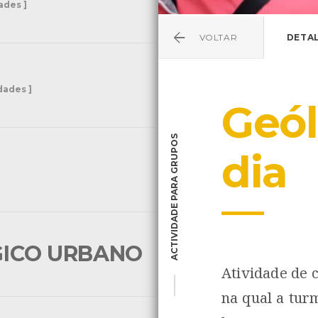
dades ]
VOLTAR
DETA
idades ]
Geó
ACTIVIDADE PARA GRUPOS
dia
GICO URBANO
[ 9 Actividades ]
Atividade de 
na qual a tur