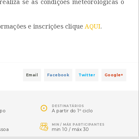
realiza se as condições meteorológicas o
ormações e inscrições clique
AQUI
.
Email
Facebook
Twitter
Google+

DESTINATÁRIOS
mpo
A partir do 1º ciclo

MIN / MÁX PARTICIPANTES
ssoa
min 10 / máx 30