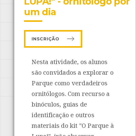
LUPA!" - ornitólogo por
um dia
MAR
[ 11 Actividades ]
PARQUE ECOLÓGICO URBANO
[ 9 Actividades ]
INSCRIÇÃO
PEDDY-PAPERS
[ 5 Actividades ]
INANCIAMENTO
Nesta atividade, os alunos
PERCURSOS INTERPRETATIVOS
[ 3 Actividades ]
são convidados a explorar o
Parque como verdadeiros
RIO
[ 4 Actividades ]
ornitólogos. Com recurso a
binóculos, guias de
SUSTENTABILIDADE
[ 9 Actividades ]
identificação e outros
materiais do kit "O Parque à