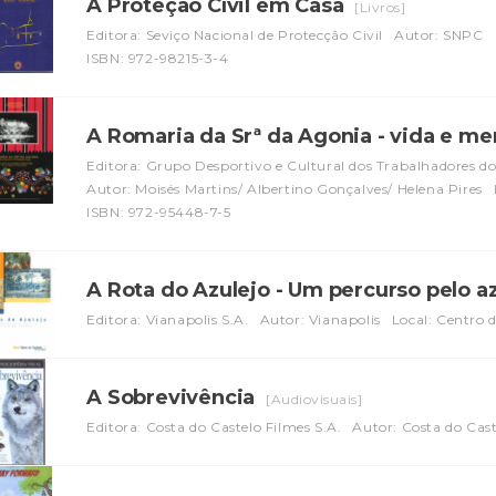
A Proteção Cívil em Casa
[Livros]
Editora: Seviço Nacional de Protecção Civil
Autor: SNPC
ISBN: 972-98215-3-4
A Romaria da Srª da Agonia - vida e m
Editora: Grupo Desportivo e Cultural dos Trabalhadores dos
Autor: Moisés Martins/ Albertino Gonçalves/ Helena Pires
ISBN: 972-95448-7-5
A Rota do Azulejo - Um percurso pelo a
Editora: Vianapolis S.A.
Autor: Vianapolis
Local: Centro 
A Sobrevivência
[Audiovisuais]
Editora: Costa do Castelo Filmes S.A.
Autor: Costa do Cast