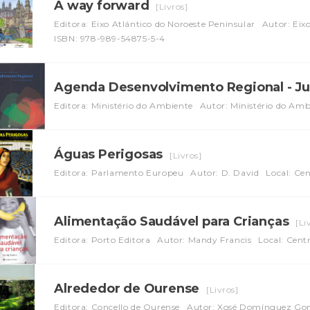
A way forward
[Livros]
Editora: Eixo Atlántico do Noroeste Peninsular
Autor: Eix
ISBN: 978-989-54875-5-4
Agenda Desenvolvimento Regional - J
Editora: Ministério do Ambiente
Autor: Ministério do Amb
Águas Perigosas
[Livros]
Editora: Parlamento Europeu
Autor: D. David
Local: Ce
Alimentação Saudável para Crianças
[Li
Editora: Porto Editora
Autor: Mandy Francis
Local: Cent
Alrededor de Ourense
[Livros]
Editora: Concello de Ourense
Autor: Xosé Domínguez Gon