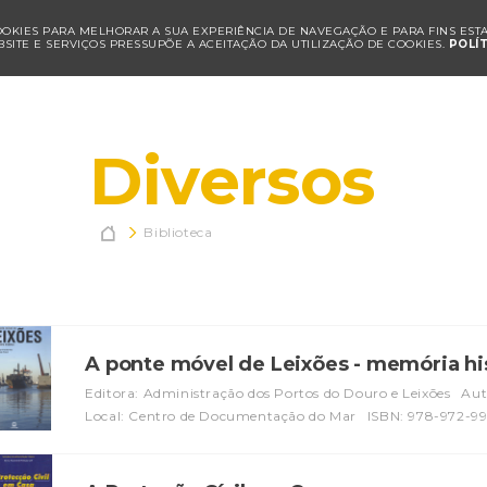
COOKIES PARA MELHORAR A SUA EXPERIÊNCIA DE NAVEGAÇÃO E PARA FINS ESTAT
SITE E SERVIÇOS PRESSUPÕE A ACEITAÇÃO DA UTILIZAÇÃO DE COOKIES.
POLÍ
Diversos

Biblioteca
A ponte móvel de Leixões - memória hi
Editora: Administração dos Portos do Douro e Leixões
Aut
Local: Centro de Documentação do Mar
ISBN: 978-972-9