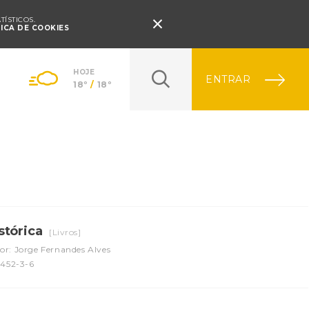
Pressione Enter

ÍSTICOS.
TICA DE COOKIES
HOJE
ENTRAR
18º
/
18º
stórica
[Livros]
or: Jorge Fernandes Alves
9452-3-6