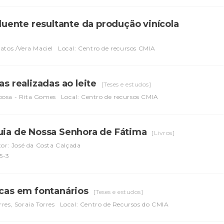
fluente resultante da produção vinícola
atos /Vera Maciel
Local: Centro de recursos CMIA
as realizadas ao leite
[Teses e estudos]
bosa - Rita Gomes
Local: Centro de recursos CMIA
quia de Nossa Senhora de Fátima
[Livros]
or: José da Costa Calçada
5-3
icas em fontanários
[Teses e estudos]
res, Soraia Torres
Local: Centro de Recursos do CMIA