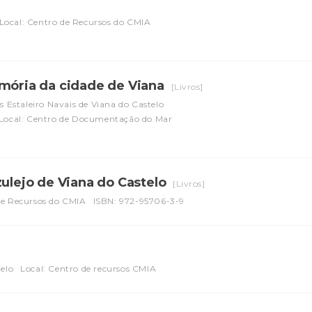
Local: Centro de Recursos do CMIA
emória da cidade de Viana
[Livros]
 Estaleiro Navais de Viana do Castelo
Local: Centro de Documentação do Mar
zulejo de Viana do Castelo
[Livros]
de Recursos do CMIA
ISBN: 972-95706-3-9
elo
Local: Centro de recursos CMIA