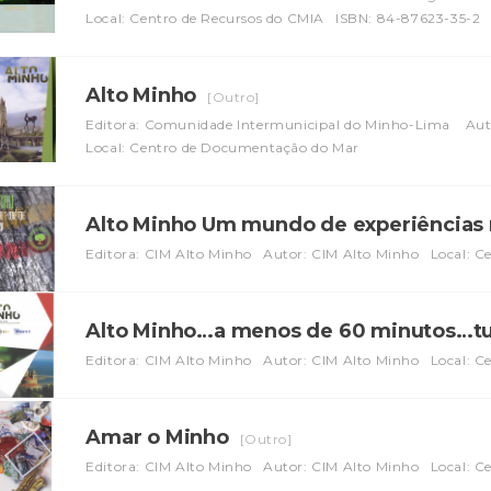
Local: Centro de Recursos do CMIA
ISBN: 84-87623-35-2
Alto Minho
[Outro]
Editora: Comunidade Intermunicipal do Minho-Lima
Aut
Local: Centro de Documentação do Mar
Alto Minho Um mundo de experiências 
Editora: CIM Alto Minho
Autor: CIM Alto Minho
Local: C
Alto Minho…a menos de 60 minutos…t
Editora: CIM Alto Minho
Autor: CIM Alto Minho
Local: C
Amar o Minho
[Outro]
Editora: CIM Alto Minho
Autor: CIM Alto Minho
Local: 