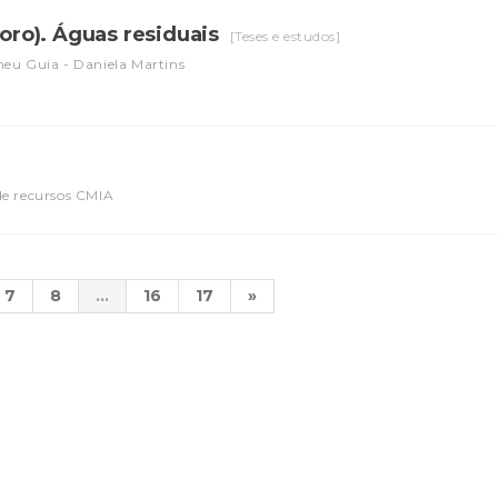
soro). Águas residuais
[Teses e estudos]
eu Guia - Daniela Martins
de recursos CMIA
7
8
...
16
17
»