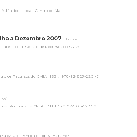
o Atlântico
Local: Centro de Mar
ulho a Dezembro 2007
[Livros]
iente
Local: Centro de Recursos do CMIA
ntro de Recursos do CMIA
ISBN: 978-92-823-2201-7
vros]
ro de Recursos do CMIA
ISBN: 978-972-0-45283-2
zález, José Antonio López Martínez