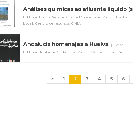
Análises químicas ao afluente líquido (
Editora: Escola Secundária de Monserrate
Autor: Bartolom
Local: Centro de recursos CMIA
Andalucía homenajea a Huelva
[Livros]
Editora: Junta de Andalucia
Autor: Vários
Local: Centro 
«
1
2
3
4
5
6