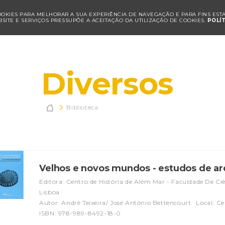
COOKIES PARA MELHORAR A SUA EXPERIÊNCIA DE NAVEGAÇÃO E PARA FINS ESTAT
SITE E SERVIÇOS PRESSUPÕE A ACEITAÇÃO DA UTILIZAÇÃO DE COOKIES.
POLÍ
Diversos

Biblioteca
Velhos e novos mundos - estudos de ar
Editora: Centro de História de Além Mar - Faculdade De Ci
Lisboa
Autor: André Teixeira/ José António Bettencourt
Local: C
ISBN: 978-989-8492-18-0