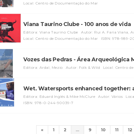
Local: Centro de Documentação do Mar
Viana Taurino Clube - 100 anos de vida
Editora: Viana Taurino Clube
Autor: Rui A. Faria Viana, 
Local: Centro de Documentação do Mar
ISBN: 978-989-2
Vozes das Pedras - Área Arqueológica 
Editora: Ardal; Mezio
Autor: Folk & Wild
Local: Centro d
Wet. Watersports enhanced together: a
Editora: Eduard Inglés & Mike McClure
Autor: Vários
Loca
ISBN: 978-0-244-90039-7
«
1
2
...
9
10
11
12