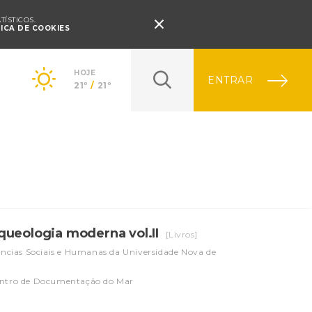
Pressione Enter

ÍSTICOS.
TICA DE COOKIES
HOJE
ENTRAR
21º
/
21º
queologia moderna vol.II
[Livros]
ências Sociais e Humanas da Universidade Nova de
entro de Documentação do Mar