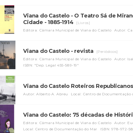
Viana do Castelo - O Teatro Sá de Mira
Cidade - 1885-1914
[Livros]
Editora: Câmara Municipal de Viana do Castelo
Autor: Ca
Viana do Castelo - revista
[Periódicos]
Editora: Câmara Municipal de Viana do Castelo
Autor: Isa
ISBN: "Dep. Legal 455-589-19"
Viana do Castelo Roteiros Republicano
Autor: Alberto A. Abreu
Local: Centro de Documentação 
Viana do Castelo: 75 décadas de Histór
Editora: Câmara Municipal de Viana do Castelo
Autor: Eu
Local: Centro de Documentação do Mar
ISBN: 978-972-5