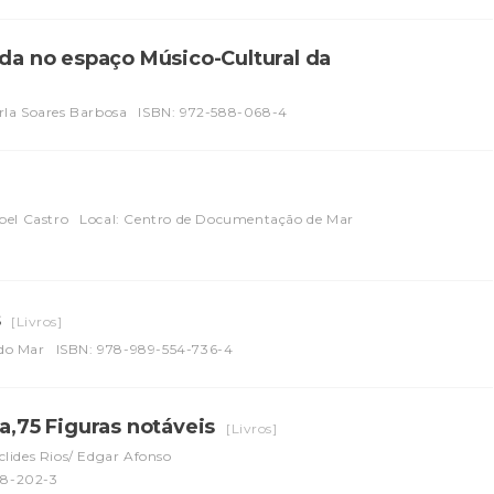
nda no espaço Músico-Cultural da
rla Soares Barbosa
ISBN: 972-588-068-4
bel Castro
Local: Centro de Documentação de Mar
s
[Livros]
do Mar
ISBN: 978-989-554-736-4
ia,75 Figuras notáveis
[Livros]
clides Rios/ Edgar Afonso
88-202-3