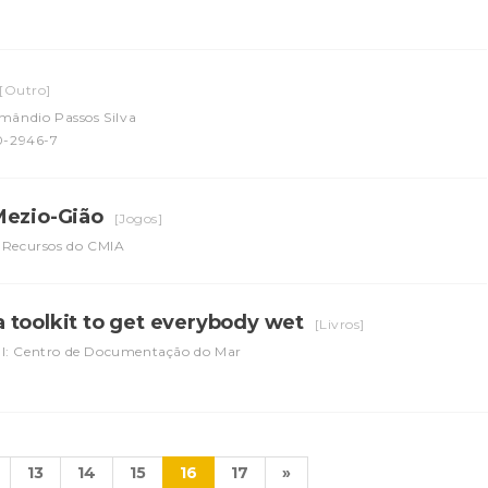
[Outro]
Amândio Passos Silva
0-2946-7
Mezio-Gião
[Jogos]
e Recursos do CMIA
 toolkit to get everybody wet
[Livros]
l: Centro de Documentação do Mar
13
14
15
16
17
»