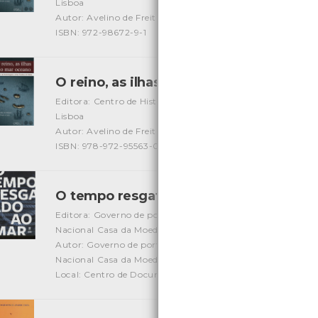
Lisboa
Autor: Avelino de Freitas de Meneses/ João Paulo Oliveira 
ISBN: 972-98672-9-1
O reino, as ilhas e o mar oceano vol.2
[L
Editora: Centro de História de Além Mar - Faculdade De Ci
Lisboa
Autor: Avelino de Freitas de Meneses/ João Paulo Oliveira 
ISBN: 978-972-95563-0-0
O tempo resgatado ao mar
[Livros]
Editora: Governo de portugal/ Direção Geral do patrimóni
Nacional Casa da Moeda
Autor: Governo de portugal/ Direção Geral do património 
Nacional Casa da Moeda
Local: Centro de Documentação do Mar