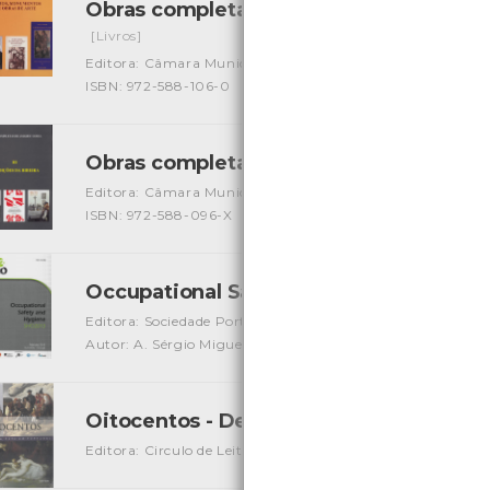
Obras completas de Amadeu Costa - sít
[Livros]
Editora: Câmara Municipal de Viana do Castelo
Autor: A
ISBN: 972-588-106-0
Obras completas de Amadeu Costa - Trad
Editora: Câmara Municipal de Viana do Castelo
Autor: A
ISBN: 972-588-096-X
Occupational Safety and Hygiene Sho 
Editora: Sociedade Portuguesa de Segurança e Higiene Oc
Autor: A. Sérgio Miguel, Gonçalo Perestrelo, J. Santos Bapt
Oitocentos - Decifrar a Arte em Portug
Editora: Circulo de Leitores
Autor: Paulo Pereira
Local: 