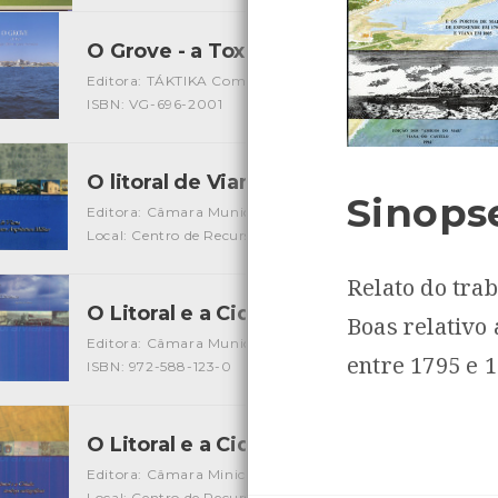
O Grove - a Toxa | un lugar distinto pa
Editora: TÁKTIKA Comunicación
Autor: Xozé de Tui
Loca
ISBN: VG-696-2001
O litoral de Viana e sua arquitectura mil
Sinops
Editora: Câmara Municipal de Viana do Castelo
Autor: Câ
Local: Centro de Recursos do CMIA
ISBN: 972-588-133-8
Relato do tra
O Litoral e a Cidade na Literatura
[Livros]
Boas relativo
Editora: Câmara Municipal de Viana do Castelo
Autor: Ru
entre 1795 e 
ISBN: 972-588-123-0
O Litoral e a Cidade: matizes cartográf
Editora: Câmara Minicipal de Viana do Castelo
Autor: An
Local: Centro de Recursos do CMIA
ISBN: 972-588-130-3