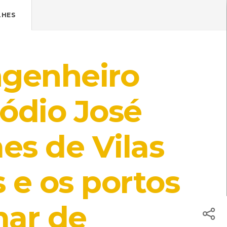
Pressione Enter

ÍSTICOS.
LHES
TICA DE COOKIES
HOJE
ENTRAR
ngenheiro
23º
/
23º
ódio José
s de Vilas
tedor
[Livros]
mara Municipal de Viana do Castelo
 e os portos
ros]
mar de
useu dos Transportes e Comunicações