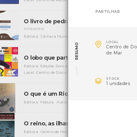
PARTILHAR
O livro de pedra - monumentos naturais
Ambiente]
Editora: Câmara Municipal de Viana do Castelo
Autor: Ri

LOCAL
RESUMO
Centro de D
de Mar
O lobo que partiu à descoberta do Mu
Editora: Edições Zero a Oito
Autor: Orianne Lallemand e É
Local: Centro de Documentação de Mar
ISBN: 978-989-7

STOCK
1 unidades
O que é um Rio?
[Livros]
Editora: Fábula
Autor: Monika Vaicenaviciené
ISBN: 978
O reino, as ilhas e o mar oceano vol.1
[Li
Editora: Centro de História de Além Mar - Faculdade De Ci