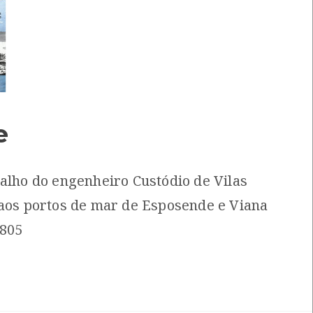
ra descansar
[Guias]
l: Centro de Documentação do Mar
itar
[Livros]
e
mara Municipal de Viana do Castelo
balho do engenheiro Custódio de Vilas
 aos portos de mar de Esposende e Viana
i A. FariaViana
Local: Centro de Recursos do CMIA
1805
icas
[Livros]
tónio Maranhão Peixoto