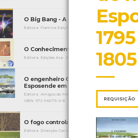
Esp
O Big Bang - A Explosão Originária
[Audi
Editora: Flamina Edições Educativas
Autor: Flaminia
Loc
1795
O Conhecimento da Flor
[Livros]
1805
Editora: Edições Asa
Autor: Brigitte Paulino-Neto
Local:
O engenheiro Custódio José Gomes de V
Esposende em 1795 e Viana em 1805
[Li
Editora: Amigos do Mar
Autor: Bernardino Amândio
Loc
REQUISIÇÃO
ISBN: 972-96075-0-8
O fogo controlado – O fogo contra-fog
Editora: Direcção Geral dos Recursos Florestais
Autor: D