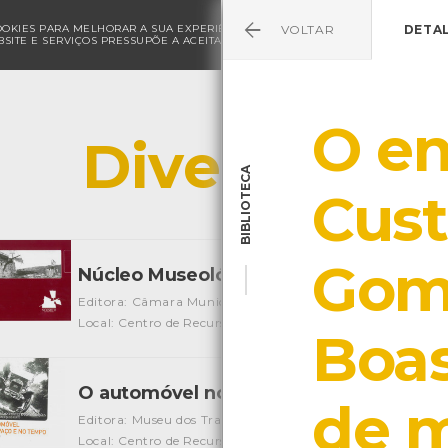
COOKIES PARA MELHORAR A SUA EXPERIÊNCIA DE NAVEGAÇÃO E PARA FINS ESTAT
VOLTAR
DETA
SITE E SERVIÇOS PRESSUPÕE A ACEITAÇÃO DA UTILIZAÇÃO DE COOKIES.
POLÍ
O e
Diversos
BIBLIOTECA
Cust
Gome
Núcleo Museológico - Moinhos de Mon
Editora: Câmara Municipal de Viana do Castelo
Autor: Câ
Local: Centro de Recursos do CMIA
Boas
O automóvel no espaço e no tempo
[Liv
de 
Editora: Museu dos Transportes e Comunicações
Autor: M
Local: Centro de Recursos do CMIA
ISBN: 972-96562-4-X