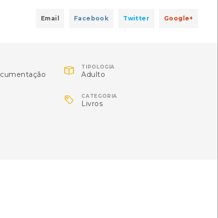
Email
Facebook
Twitter
Google+
 locais de Viana do Castelo
[Edições
cardo Carvalhido
Local: Centro de Recursos do CMIA

TIPOLOGIA
ocumentação
Adulto
seu
[Livros]

CATEGORIA
Livros
léonore Thuillier
76-806-4
-989-583-223-1
vros]
ências Sociais e Humanas da Universidade Nova de