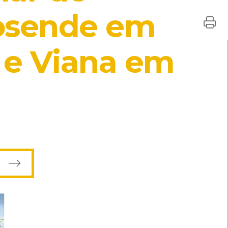
osende em
ovisuais]
al: Centro de recursos do CMIA
 e Viana em
 Centro de Recursos do CMIA
ISBN: 972-41-1906-8
ilas Boas e os portos de mar de
vros]
al: Centro de Documentação de Mar
o
[Audiovisuais]
GRF
Local: Centro de recursos do CMIA