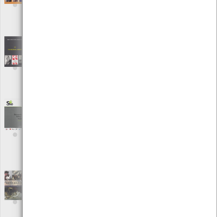
Editora: Câmara Municipal de Viana do Castelo
Autor: Amadeu Costa
Local: Centro de Documentação do Mar
ISBN: 972-588-106-0
Obras completas de Amadeu Costa -
Tradições da Ribeira III
[Livros]
Editora: Câmara Municipal de Viana do Castelo
Autor: Amadeu Costa
Local: Centro de Documentação do Mar
ISBN: 972-588-096-X
Occupational Safety and Hygiene Sho 13
[Livros]
Editora: Sociedade Portuguesa de Segurança e Higiene
Ocupacionais
Autor: A. Sérgio Miguel, Gonçalo Perestrelo, J. Santos Baptista e
outros
Local: Centro de Recursos do CMIA
Oitocentos - Decifrar a Arte em Portugal
[Livros]
Editora: Circulo de Leitores
Autor: Paulo Pereira
Local: Centro de recursos do CMIA