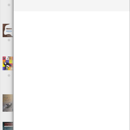
Editora: Câmara Minicipal de Viana do Castelo
Autor: António Maranhão Peixoto
Local: Centro de Recursos do CMIA
ISBN: 972-588-130-3
O livro de pedra - monumentos naturais
locais de Viana do Castelo
[Edições Ambiente]
Editora: Câmara Municipal de Viana do Castelo
Autor: Ricardo Carvalhido
Local: Centro de Recursos do CMIA
O lobo que partiu à descoberta do Museu
[Livros]
Editora: Edições Zero a Oito
Autor: Orianne Lallemand e Éléonore Thuillier
Local: Centro de Documentação de Mar
ISBN: 978-989-776-806-4
O que é um Rio?
[Livros]
Editora: Fábula
Autor: Monika Vaicenaviciené
ISBN: 978-989-583-223-1
O reino, as ilhas e o mar oceano vol.1
[Livros]