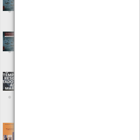
Editora: Centro de História de Além Mar - Faculdade De Ciências
Sociais e Humanas da Universidade Nova de Lisboa
Autor: Avelino de Freitas de Meneses/ João Paulo Oliveira e Costa
Local: Centro de Documentação do Mar
ISBN: 972-98672-9-1
O reino, as ilhas e o mar oceano vol.2
[Livros]
Editora: Centro de História de Além Mar - Faculdade De Ciências
Sociais e Humanas da Universidade Nova de Lisboa
Autor: Avelino de Freitas de Meneses/ João Paulo Oliveira e Costa
Local: Centro de Documentação do Mar
ISBN: 978-972-95563-0-0
O tempo resgatado ao mar
[Livros]
Editora: Governo de portugal/ Direção Geral do património
cultural/ Museu Nacional de Arqueologia/ Imprensa Nacional
Casa da Moeda
Autor: Governo de portugal/ Direção Geral do património
cultural/ Museu Nacional de Arqueologia/ Imprensa Nacional
Casa da Moeda
Local: Centro de Documentação do Mar
Obras completas de Amadeu Costa - sítios,
monumentos e obras de arte; V
[Livros]