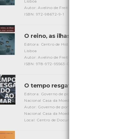
Lisboa
Autor: Avelino de Freitas de Meneses/ João Paulo Oliveira 
ISBN: 972-98672-9-1
O reino, as ilhas e o mar oceano vol.2
[L
Editora: Centro de História de Além Mar - Faculdade De Ci
Lisboa
Autor: Avelino de Freitas de Meneses/ João Paulo Oliveira 
ISBN: 978-972-95563-0-0
O tempo resgatado ao mar
[Livros]
Editora: Governo de portugal/ Direção Geral do patrimóni
Nacional Casa da Moeda
Autor: Governo de portugal/ Direção Geral do património 
Nacional Casa da Moeda
Local: Centro de Documentação do Mar