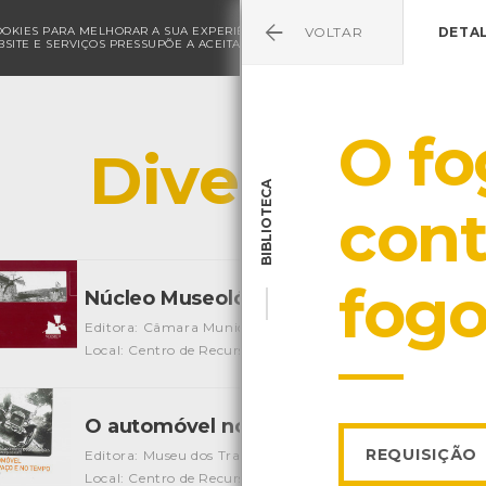
COOKIES PARA MELHORAR A SUA EXPERIÊNCIA DE NAVEGAÇÃO E PARA FINS ESTAT
VOLTAR
DETA
SITE E SERVIÇOS PRESSUPÕE A ACEITAÇÃO DA UTILIZAÇÃO DE COOKIES.
POLÍ
O fo
Diversos
BIBLIOTECA
cont
fogo
Núcleo Museológico - Moinhos de Mon
Editora: Câmara Municipal de Viana do Castelo
Autor: Câ
Local: Centro de Recursos do CMIA
O automóvel no espaço e no tempo
[Liv
REQUISIÇÃO
Editora: Museu dos Transportes e Comunicações
Autor: M
Local: Centro de Recursos do CMIA
ISBN: 972-96562-4-X