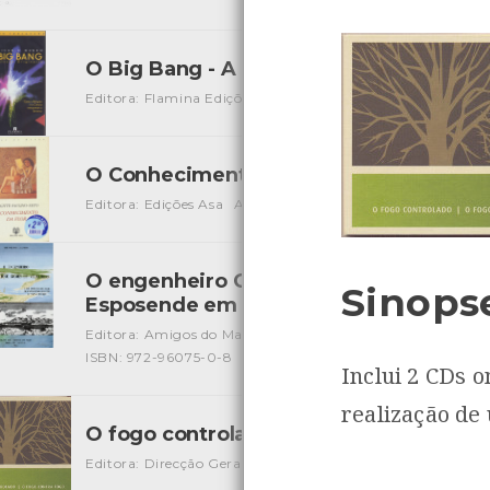
O Big Bang - A Explosão Originária
[Audi
Editora: Flamina Edições Educativas
Autor: Flaminia
Loc
O Conhecimento da Flor
[Livros]
Editora: Edições Asa
Autor: Brigitte Paulino-Neto
Local:
O engenheiro Custódio José Gomes de V
Sinops
Esposende em 1795 e Viana em 1805
[Li
Editora: Amigos do Mar
Autor: Bernardino Amândio
Loc
ISBN: 972-96075-0-8
Inclui 2 CDs 
realização de
O fogo controlado – O fogo contra-fog
Editora: Direcção Geral dos Recursos Florestais
Autor: D