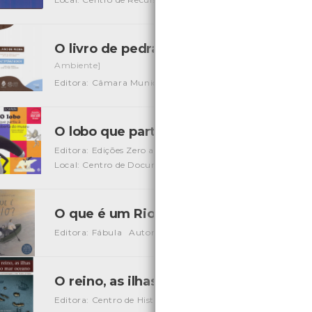
O livro de pedra - monumentos naturais
Ambiente]
Editora: Câmara Municipal de Viana do Castelo
Autor: Ri
O lobo que partiu à descoberta do Mu
Editora: Edições Zero a Oito
Autor: Orianne Lallemand e É
Local: Centro de Documentação de Mar
ISBN: 978-989-7
O que é um Rio?
[Livros]
Editora: Fábula
Autor: Monika Vaicenaviciené
ISBN: 978
O reino, as ilhas e o mar oceano vol.1
[Li
Editora: Centro de História de Além Mar - Faculdade De Ci