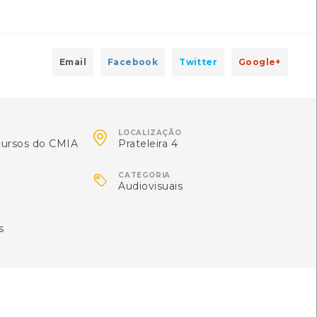
ra descansar
[Guias]
l: Centro de Documentação do Mar
Email
Facebook
Twitter
Google+
itar
[Livros]

LOCALIZAÇÃO
mara Municipal de Viana do Castelo
cursos do CMIA
Prateleira 4

CATEGORIA
Audiovisuais
i A. FariaViana
Local: Centro de Recursos do CMIA
s
icas
[Livros]
tónio Maranhão Peixoto