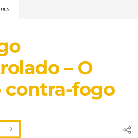
Pressione Enter

ÍSTICOS.
LHES
TICA DE COOKIES
HOJE
ENTRAR
go
24º
/
24º
rolado – O
 contra-fogo
tedor
[Livros]
mara Municipal de Viana do Castelo
ros]
useu dos Transportes e Comunicações