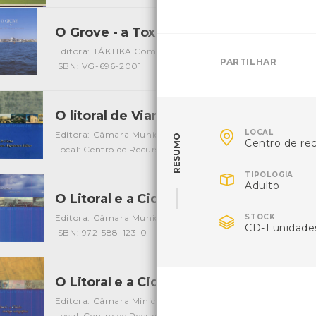
O Grove - a Toxa | un lugar distinto pa
Editora: TÁKTIKA Comunicación
Autor: Xozé de Tui
Loca
PARTILHAR
ISBN: VG-696-2001
O litoral de Viana e sua arquitectura mil

LOCAL
Editora: Câmara Municipal de Viana do Castelo
Autor: Câ
RESUMO
Centro de re
Local: Centro de Recursos do CMIA
ISBN: 972-588-133-8

TIPOLOGIA
Adulto
O Litoral e a Cidade na Literatura
[Livros]

Editora: Câmara Municipal de Viana do Castelo
STOCK
Autor: Ru
CD-1 unidade
ISBN: 972-588-123-0
O Litoral e a Cidade: matizes cartográf
Editora: Câmara Minicipal de Viana do Castelo
Autor: An
Local: Centro de Recursos do CMIA
ISBN: 972-588-130-3