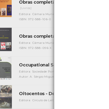
Obras completas de Amadeu Costa - sít
[Livros]
Editora: Câmara Municipal de Viana do Castelo
Autor: A
ISBN: 972-588-106-0
Obras completas de Amadeu Costa - Trad
Editora: Câmara Municipal de Viana do Castelo
Autor: A
ISBN: 972-588-096-X
Occupational Safety and Hygiene Sho 
Editora: Sociedade Portuguesa de Segurança e Higiene Oc
Autor: A. Sérgio Miguel, Gonçalo Perestrelo, J. Santos Bapt
Oitocentos - Decifrar a Arte em Portug
Editora: Circulo de Leitores
Autor: Paulo Pereira
Local: 