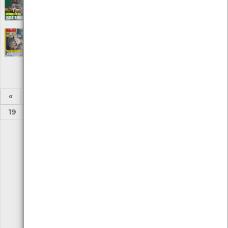
Editora: Publicación mediombiental
Local: Centro de Recursos do CMIA
La Tierra Nº 53
[Periódicos]
Editora: Publicación mediombiental
Local: Centro de Recursos do CMIA
«
1
2
...
13
14
15
16
17
18
19
...
24
25
»