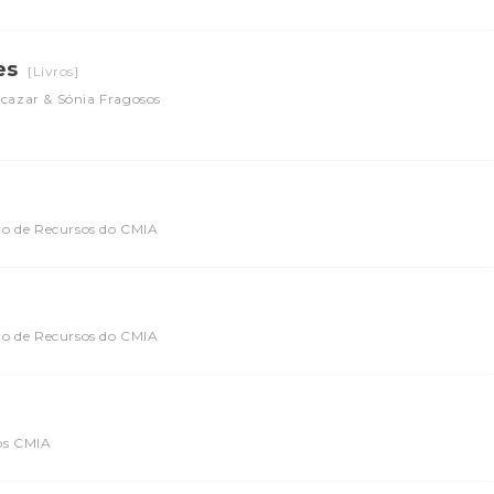
res
[Livros]
lcazar & Sónia Fragosos
ro de Recursos do CMIA
ro de Recursos do CMIA
sos CMIA