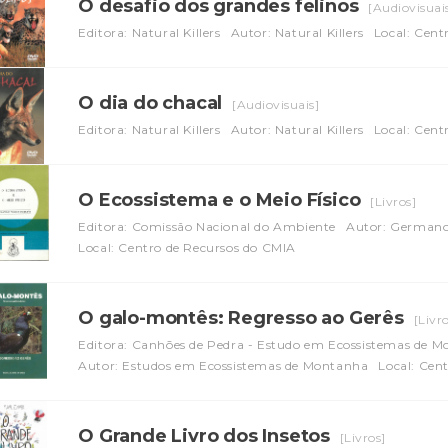
O desafio dos grandes felinos
[Audiovisuai
Editora: Natural Killers
Autor: Natural Killers
Local: Cent
O dia do chacal
[Audiovisuais]
Editora: Natural Killers
Autor: Natural Killers
Local: Cent
O Ecossistema e o Meio Físico
[Livros]
Editora: Comissão Nacional do Ambiente
Autor: Germano
Local: Centro de Recursos do CMIA
O galo-montês: Regresso ao Gerês
[Livr
Editora: Canhões de Pedra - Estudo em Ecossistemas de 
Autor: Estudos em Ecossistemas de Montanha
Local: Cen
O Grande Livro dos Insetos
[Livros]