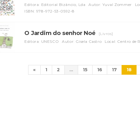
Editora: Editorial Bizâncio, Lda
Autor: Yuval Zommer
Lo
ISBN: 978-972-53-0592-8
O Jardim do senhor Noé
[Livros]
Editora: UNESCO
Autor: Gisela Castro
Local: Centro de 
«
1
2
...
15
16
17
18