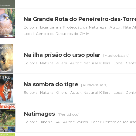
Na Grande Rota do Peneireiro-das-Tor
Editora: Liga para a Protecção da Natureza
Autor: Rita A
Local: Centro de Recursos do CMIA
Na ilha prisão do urso polar
[Audiovisuais]
Editora: Natural Killers
Autor: Natural Killers
Local: Cent
Na sombra do tigre
[Audiovisuais]
Editora: Natural Killers
Autor: Natural Killers
Local: Cent
Natimages
[Periódicos]
Editora: Jibena, SA
Autor: Vários
Local: Centro de recur