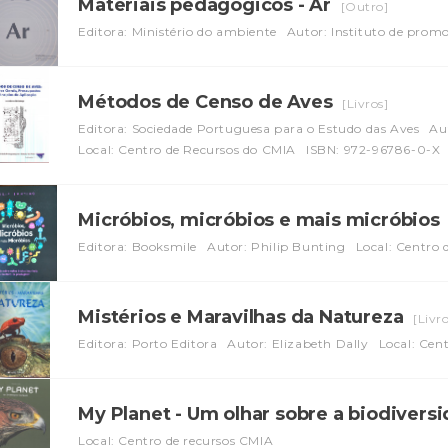
Materiais pedagógicos - Ar
[Outro]
Editora: Ministério do ambiente
Autor: Instituto de prom
Métodos de Censo de Aves
[Livros]
Editora: Sociedade Portuguesa para o Estudo das Aves
Au
Local: Centro de Recursos do CMIA
ISBN: 972-96786-0-X
Micróbios, micróbios e mais micróbios
Editora: Booksmile
Autor: Philip Bunting
Local: Centro
Mistérios e Maravilhas da Natureza
[Livro
Editora: Porto Editora
Autor: Elizabeth Dally
Local: Cen
My Planet - Um olhar sobre a biodivers
Local: Centro de recursos CMIA