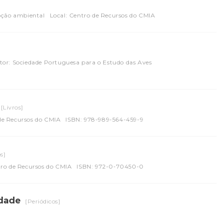
oção ambiental
Local: Centro de Recursos do CMIA
tor: Sociedade Portuguesa para o Estudo das Aves
[Livros]
 de Recursos do CMIA
ISBN: 978-989-564-459-9
s]
tro de Recursos do CMIA
ISBN: 972-0-70450-0
idade
[Periódicos]