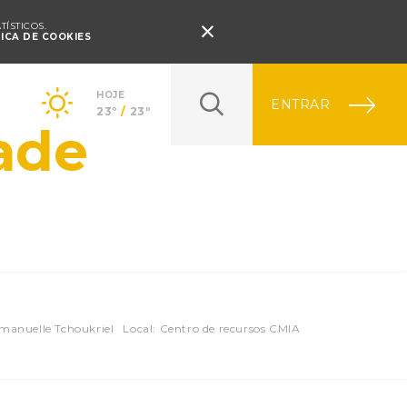
Pressione Enter

ÍSTICOS.
TICA DE COOKIES
HOJE
ENTRAR
23º
/
23º
ade
mmanuelle Tchoukriel
Local: Centro de recursos CMIA