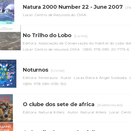
Natura 2000 Number 22 - June 2007
[Pe
Local: Centro de Recursos do CMIA
No Trilho do Lobo
[Livros]
Editora: Associação de Conservação do Habitat do Lobo Ibé
Local: Centro de recursos CMIA
ISBN: 978-989-20-7175-6
Noturnos
[Livros]
Editora: Minotauro
Autor: Lucas Riera e Ángel Svoboda
ISBN: 978-989-9159-150
O clube dos sete de africa
[Audiovisuais]
Editora: Natural Killers
Autor: Natural Killers
Local: Cent