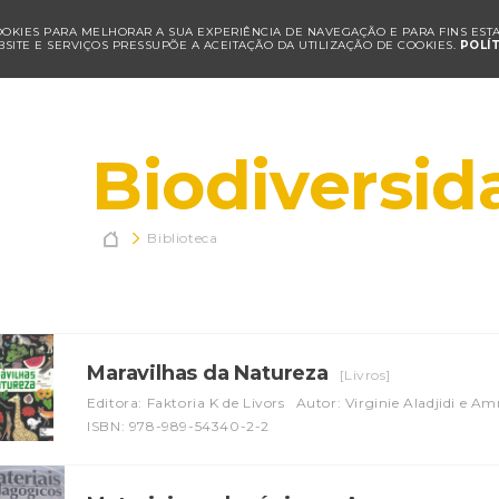
COOKIES PARA MELHORAR A SUA EXPERIÊNCIA DE NAVEGAÇÃO E PARA FINS ESTAT
SITE E SERVIÇOS PRESSUPÕE A ACEITAÇÃO DA UTILIZAÇÃO DE COOKIES.
POLÍ
Biodiversid

Biblioteca
Maravilhas da Natureza
[Livros]
Editora: Faktoria K de Livors
Autor: Virginie Aladjidi e A
ISBN: 978-989-54340-2-2