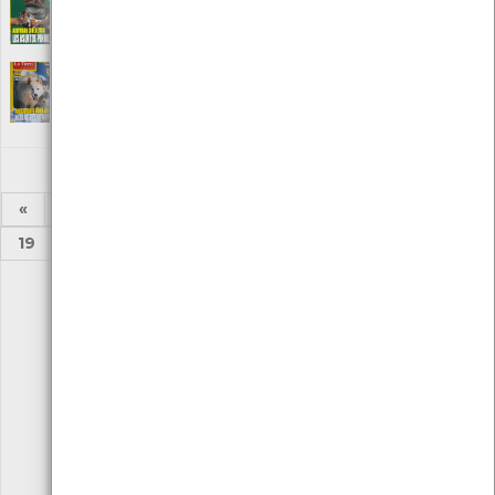
Editora: Publicación mediombiental
Local: Centro de Recursos do CMIA
La Tierra Nº 53
[Periódicos]
Editora: Publicación mediombiental
Local: Centro de Recursos do CMIA
«
1
2
...
13
14
15
16
17
18
19
...
24
25
»