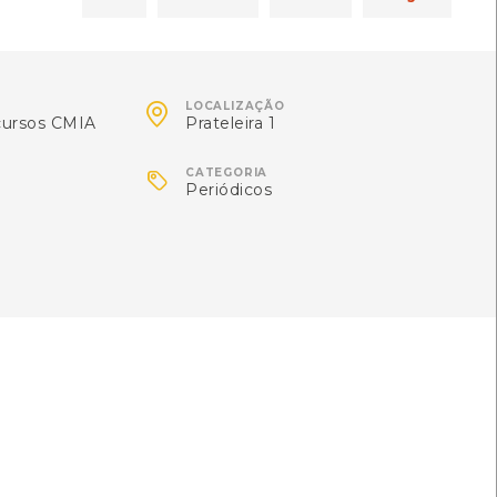
 Centro de recursos CMIA

LOCALIZAÇÃO
cursos CMIA
Prateleira 1

CATEGORIA
Periódicos
 Centro de recursos CMIA
cursos do CMIA
cursos do CMIA