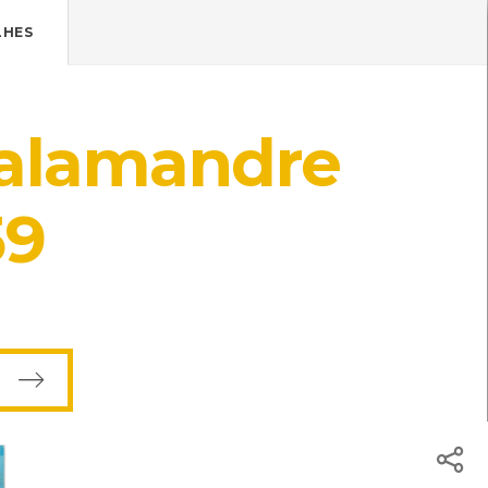
Pressione Enter

ÍSTICOS.
LHES
TICA DE COOKIES
HOJE
ENTRAR
Salamandre
18º
/
18º
ade
59
 Centro de recursos CMIA
 Centro de recursos CMIA