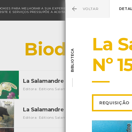
COOKIES PARA MELHORAR A SUA EXPERIÊNCIA DE NAVEGAÇÃO E PARA FINS ESTAT
VOLTAR
DETA
SITE E SERVIÇOS PRESSUPÕE A ACEITAÇÃO DA UTILIZAÇÃO DE COOKIES.
POLÍ
La 
Biodiversid
BIBLIOTECA
Nº 1
La Salamandre Nº 151
[Periódicos]
Editora: Editions Salamandre
Autor: Julien Perrot
Local:
REQUISIÇÃO
La Salamandre Nº 152
[Periódicos]
Editora: Editions Salamandre
Autor: Julien Perrot
Local: