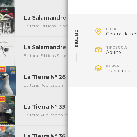
La Salamandre Nº 207
[Periódicos]
Editora: Editions Salamandre
Autor: Julien Perrot
Local:

LOCAL
RESUMO
Centro de re
La Salamandre Nº 210

[Periódicos]
TIPOLOGIA
Adulto
Editora: Editions Salamandre
Autor: Julien Perrot
Local:

STOCK
1 unidades
La Tierra Nº 28
[Periódicos]
Editora: Publicación mediombiental
Local: Centro de Re
La Tierra Nº 33
[Periódicos]
Editora: Publicación mediombiental
Local: Centro de Re
La Tierra Nº 36
[Periódicos]