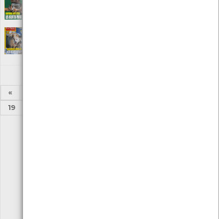
Editora: Publicación mediombiental
Local: Centro de Recursos do CMIA
La Tierra Nº 53
[Periódicos]
Editora: Publicación mediombiental
Local: Centro de Recursos do CMIA
«
1
2
...
13
14
15
16
17
18
19
...
24
25
»