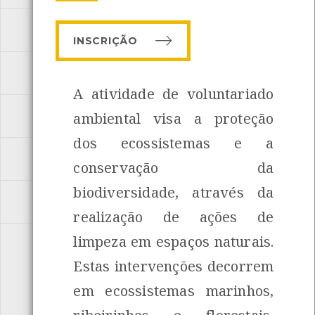
MAR
[ 11 Actividades ]
INSCRIÇÃO
PARQUE ECOLÓGICO URBANO
[ 9 Actividades ]
A atividade de voluntariado
PEDDY-PAPERS
ambiental visa a proteção
[ 5 Actividades ]
INANCIAMENTO
dos ecossistemas e a
PERCURSOS INTERPRETATIVOS
[ 3 Actividades ]
conservação da
biodiversidade, através da
RIO
[ 4 Actividades ]
realização de ações de
limpeza em espaços naturais.
SUSTENTABILIDADE
[ 9 Actividades ]
Estas intervenções decorrem
em ecossistemas marinhos,