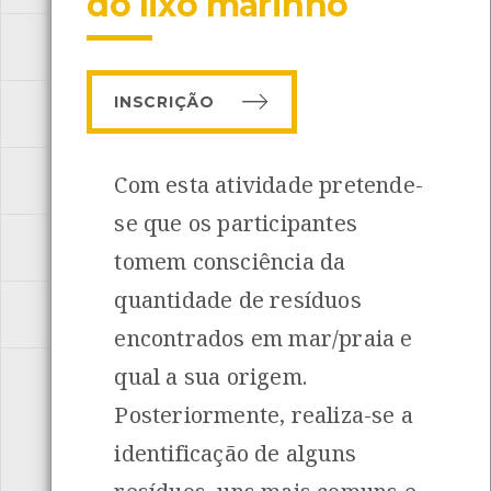
do lixo marinho
MAR
[ 11 Actividades ]
INSCRIÇÃO
PARQUE ECOLÓGICO URBANO
[ 9 Actividades ]
PEDDY-PAPERS
Com esta atividade pretende-
[ 5 Actividades ]
INANCIAMENTO
se que os participantes
PERCURSOS INTERPRETATIVOS
[ 3 Actividades ]
tomem consciência da
quantidade de resíduos
RIO
[ 4 Actividades ]
encontrados em mar/praia e
qual a sua origem.
SUSTENTABILIDADE
[ 9 Actividades ]
Posteriormente, realiza-se a
identificação de alguns