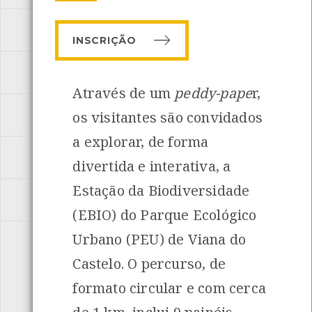
MAR
[ 11 Actividades ]
INSCRIÇÃO
PARQUE ECOLÓGICO URBANO
[ 9 Actividades ]
Através de um
peddy-pape
r,
PEDDY-PAPERS
os visitantes são convidados
[ 5 Actividades ]
INANCIAMENTO
a explorar, de forma
PERCURSOS INTERPRETATIVOS
[ 3 Actividades ]
divertida e interativa, a
Estação da Biodiversidade
RIO
[ 4 Actividades ]
(EBIO) do Parque Ecológico
Urbano (PEU) de Viana do
SUSTENTABILIDADE
[ 9 Actividades ]
Castelo. O percurso, de
formato circular e com cerca