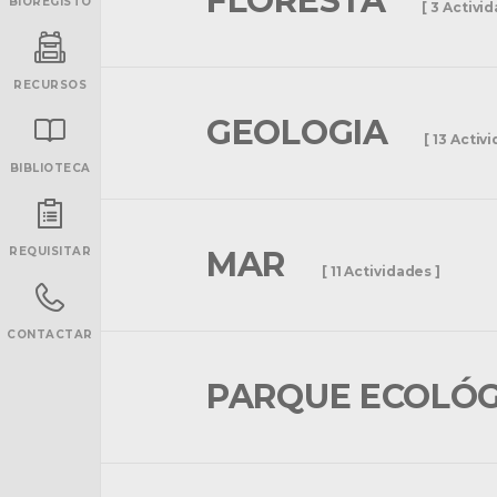
FLORESTA
BIOREGISTO
[ 3 Activi
RECURSOS
GEOLOGIA
[ 13 Activ
BIBLIOTECA
INANCIAMENTO
REQUISITAR
MAR
[ 11 Actividades ]
CONTACTAR
PARQUE ECOLÓ