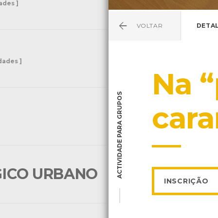
dades ]
VOLTAR
DETA
idades ]
Na “
ACTIVIDADE PARA GRUPOS
cara
GICO URBANO
[ 9 Actividades ]
INSCRIÇÃO