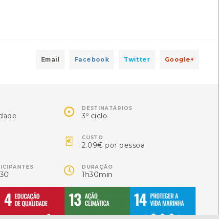
Email
Facebook
Twitter
Google+

DESTINATÁRIOS
idade
3º ciclo

CUSTO
2.09€ por pessoa

TICIPANTES
DURAÇÃO
 30
1h30min