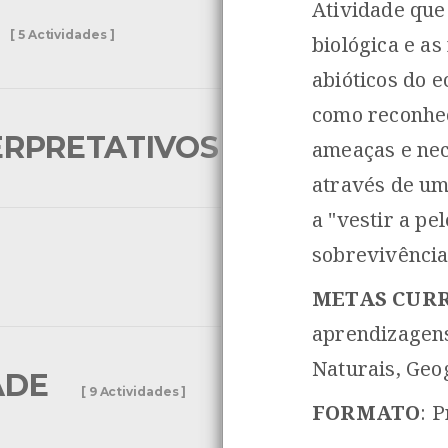
Atividade que
[ 5 Actividades ]
biológica e as
abióticos do 
como reconhec
ERPRETATIVOS
ameaças e nec
[ 3 Actividades ]
através de um 
a "vestir a pe
sobrevivência
METAS CUR
aprendizagens
Naturais, Geo
ADE
[ 9 Actividades ]
FORMATO
: P