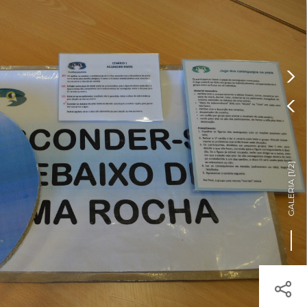
Pressione Enter

ÍSTICOS.
TICA DE COOKIES

HOJE
ENTRAR
18º
/
18º
os

]
1/2
árias.
GALERIA [