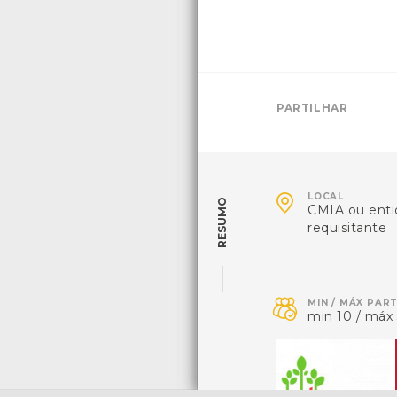
PARTILHAR

LOCAL
RESUMO
CMIA ou ent
requisitante

MIN / MÁX PAR
min 10 / máx