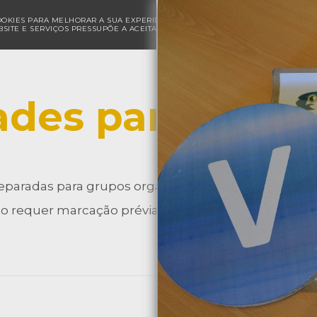
COOKIES PARA MELHORAR A SUA EXPERIÊNCIA DE NAVEGAÇÃO E PARA FINS ESTAT
SITE E SERVIÇOS PRESSUPÕE A ACEITAÇÃO DA UTILIZAÇÃO DE COOKIES.
POLÍ
ades para Grup
eparadas para grupos organizados de várias faixas et
 requer marcação prévia.