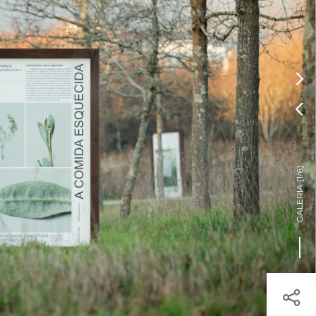
Pressione Enter

ÍSTICOS.
TICA DE COOKIES

HOJE
ENTRAR
20º
/
20º
os

]
1/6
árias.
GALERIA [