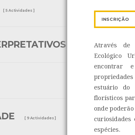
[ 5 Actividades ]
INSCRIÇÃO
ERPRETATIVOS
Através de
[ 3 Actividades ]
Ecológico U
encontrar 
propriedades
estuário do 
florísticos p
onde poderão
ADE
curiosidades
[ 9 Actividades ]
espécies.