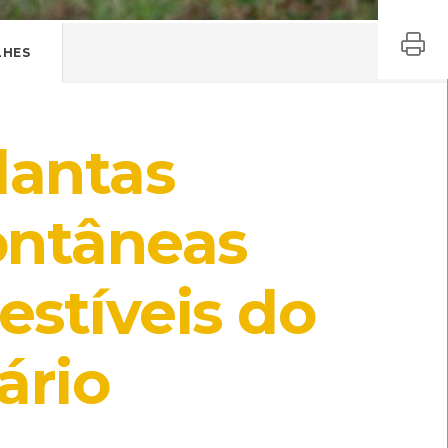
LHES
lantas
ontâneas
stíveis do
ário