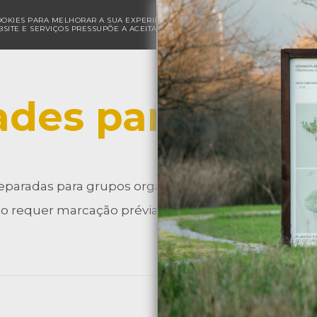
COOKIES PARA MELHORAR A SUA EXPERIÊNCIA DE NAVEGAÇÃO E PARA FINS ESTAT
SITE E SERVIÇOS PRESSUPÕE A ACEITAÇÃO DA UTILIZAÇÃO DE COOKIES.
POLÍ
ades para Grup
eparadas para grupos organizados de várias faixas et
 requer marcação prévia.