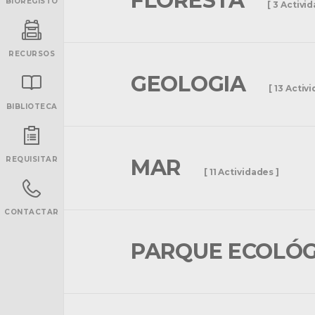
FLORESTA
BIOREGISTO
[ 3 Activi
RECURSOS
GEOLOGIA
[ 13 Activ
BIBLIOTECA
INANCIAMENTO
REQUISITAR
MAR
[ 11 Actividades ]
CONTACTAR
PARQUE ECOLÓ