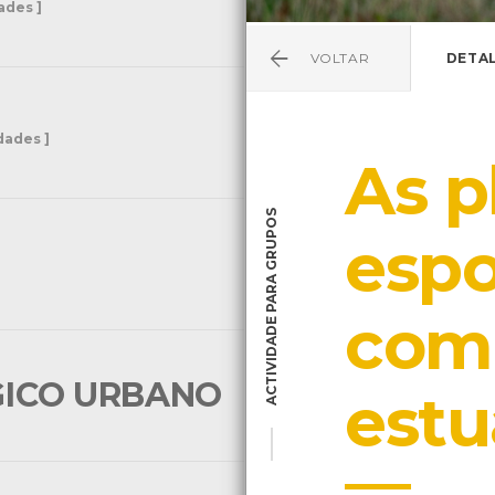
dades ]
VOLTAR
DETA
idades ]
As p
ACTIVIDADE PARA GRUPOS
esp
come
GICO URBANO
estu
[ 9 Actividades ]