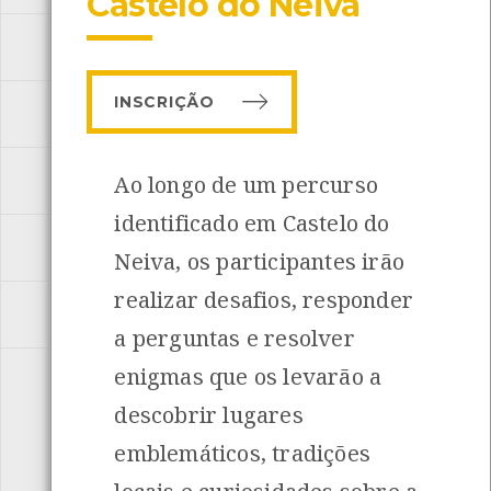
Castelo do Neiva
MAR
[ 11 Actividades ]
INSCRIÇÃO
PARQUE ECOLÓGICO URBANO
[ 9 Actividades ]
PEDDY-PAPERS
Ao longo de um percurso
[ 5 Actividades ]
INANCIAMENTO
identificado em Castelo do
PERCURSOS INTERPRETATIVOS
[ 3 Actividades ]
Neiva, os participantes irão
realizar desafios, responder
RIO
[ 4 Actividades ]
a perguntas e resolver
enigmas que os levarão a
SUSTENTABILIDADE
[ 9 Actividades ]
descobrir lugares
emblemáticos, tradições