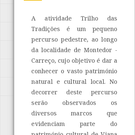
MAR
[ 11 Actividades ]
A atividade Trilho das
Tradições é um pequeno
PARQUE ECOLÓGICO URBANO
[ 9 Actividades ]
percurso pedestre, ao longo
da localidade de Montedor -
PEDDY-PAPERS
[ 5 Actividades ]
INANCIAMENTO
Carreço, cujo objetivo é dar a
PERCURSOS INTERPRETATIVOS
[ 3 Actividades ]
conhecer o vasto património
natural e cultural local. No
RIO
[ 4 Actividades ]
decorrer deste percurso
serão observados os
SUSTENTABILIDADE
[ 9 Actividades ]
diversos marcos que
evidenciam parte do
património cultural de Viana