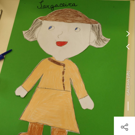
Pressione Enter

ÍSTICOS.
TICA DE COOKIES

HOJE
ENTRAR
26º
/
26º
os

]
1/8
árias.
GALERIA [