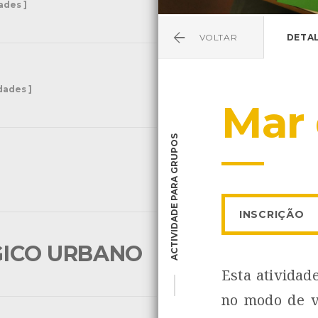
dades ]
VOLTAR
DETA
idades ]
Mar 
ACTIVIDADE PARA GRUPOS
INSCRIÇÃO
GICO URBANO
[ 9 Actividades ]
Esta atividad
no modo de v