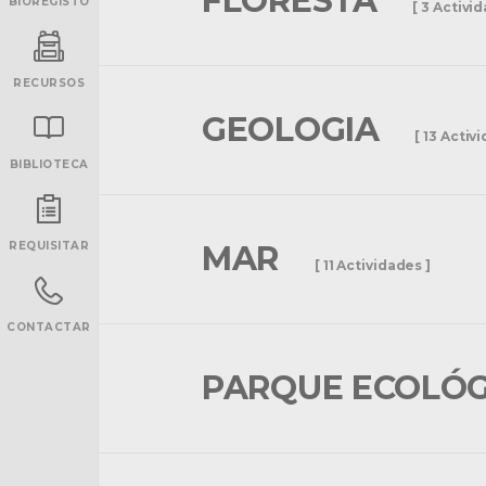
FLORESTA
BIOREGISTO
[ 3 Activi
RECURSOS
GEOLOGIA
[ 13 Activ
BIBLIOTECA
INANCIAMENTO
REQUISITAR
MAR
[ 11 Actividades ]
CONTACTAR
PARQUE ECOLÓ