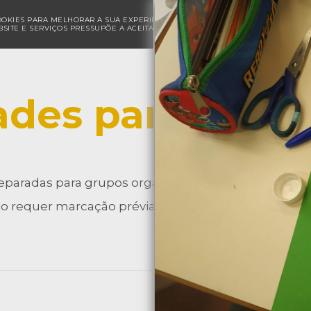
COOKIES PARA MELHORAR A SUA EXPERIÊNCIA DE NAVEGAÇÃO E PARA FINS ESTAT
SITE E SERVIÇOS PRESSUPÕE A ACEITAÇÃO DA UTILIZAÇÃO DE COOKIES.
POLÍ
ades para Grup
eparadas para grupos organizados de várias faixas et
 requer marcação prévia.