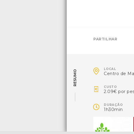
PARTILHAR

LOCAL
RESUMO
Centro de Ma

CUSTO
2.09€ por pe

DURAÇÃO
1h30min