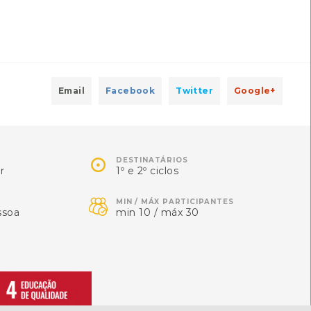
Email
Facebook
Twitter
Google+

DESTINATÁRIOS
r
1º e 2º ciclos

MIN / MÁX PARTICIPANTES
ssoa
min 10 / máx 30