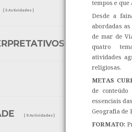
tempos e que 
[ 5 Actividades ]
Desde a fain
abordadas as 
de mar de Vi
ERPRETATIVOS
quatro tema
[ 3 Actividades ]
atividades a
religiosas.
METAS CUR
de conteúdo 
essenciais das
Geografia de 
ADE
[ 9 Actividades ]
FORMATO:
Pr