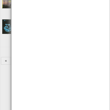
[Livros]
Editora: Generg
Autor: Grupo GENERG
Local: Centro de Recursos do CMIA
Relatório e Contas 2008 Caderno Fianceiro -
EDP
[Livros]
Editora: EDP - Electrcidade de Portugal S.A.
Autor: Electricidade de Portugal
Local: Centro de Recursos do CMIA
«
1
2
3
4
5
6
7
8
9
»