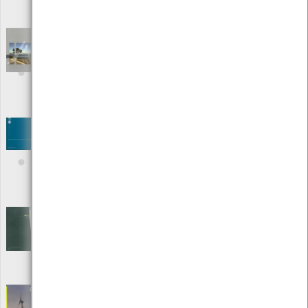
Local: Centro de Recursos do CMIA
ISBN: 978-972-8577-36-0
Relatório do Estado do Ambiente - REA 2007
Portugal
[Livros]
Editora: Agência Portuguesa do Ambiente
Autor: Agência portuguesa do Ambiente
Local: Centro de Recursos do CMIA
ISBN: 978-972-8577-46-9
Relatório do Estado do Ambiente 1995
[Livros]
Editora: Direcção Geral do Ambiente
Autor: Ministério do Ambiente
Local: Centro de Recursos do CMIA
ISBN: 972-9392-96-X
Relatório do Estado do Ambiente 2003
[Livros]
Editora: Ministério do Ambiente e Ordenamento do Territorio
Autor: Ministério do Ambiente e Ordenamento do Território
Local: Centro de Recursos do CMIA
Relatório e Contas - Grupo GENERG 2006