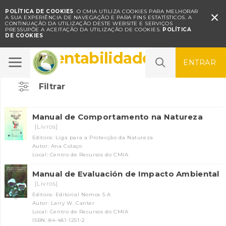
POLÍTICA DE COOKIES
. O CMIA UTILIZA COOKIES PARA MELHORAR

A SUA EXPERIÊNCIA DE NAVEGAÇÃO E PARA FINS ESTATÍSTICOS.
A
CONTINUAÇÃO DA UTILIZAÇÃO DESTE WEBSITE E SERVIÇOS
PRESSUPÕE A ACEITAÇÃO DA UTILIZAÇÃO DE COOKIES.
POLÍTICA
DE COOKIES
Sustentabilidade
ENTRAR
Filtrar
Manual de Comportamento na Natureza
[Livros]
Editora: Liga para a Protecção da Natureza
Autor: Ana Colaço
Local: Centro de Recursos do CMIA
Manual de Evaluación de Impacto Ambiental
[Livros]
Editora: Editorial Nomos S.A
Autor: Larry W. Canter
Local: Centro de Recursos do CMIA
ISBN: 84-481-1251-2