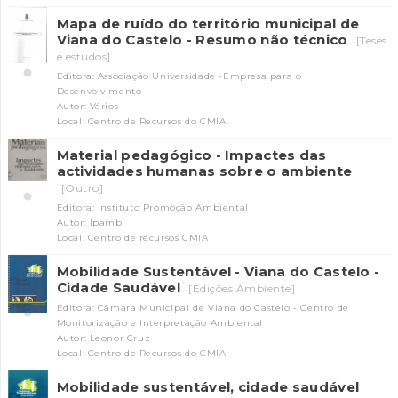
Mapa de ruído do território municipal de
Viana do Castelo - Resumo não técnico
[Teses
e estudos]
Editora: Associação Universidade -Empresa para o
Desenvolvimento
Autor: Vários
Local: Centro de Recursos do CMIA
Material pedagógico - Impactes das
actividades humanas sobre o ambiente
INANCIAMENTO
[Outro]
Editora: Instituto Promoção Ambiental
Autor: Ipamb
Local: Centro de recursos CMIA
Mobilidade Sustentável - Viana do Castelo -
Cidade Saudável
[Edições Ambiente]
Editora: Câmara Municipal de Viana do Castelo - Centro de
Monitorização e Interpretação Ambiental
Autor: Leonor Cruz
Local: Centro de Recursos do CMIA
Mobilidade sustentável, cidade saudável