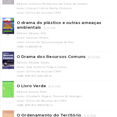
Editora: Instituto Politécnico de Viana do Castelo
Autor: Liliana Cristina Rocha Pinheiro
Local: Centro de recursos CMIA
O drama do plástico e outras ameaças
ambientais
[Livros]
Editora: Edições ASA
Autor: Hannah Wilson
Local: Centro de Documentação do Mar
ISBN: 41.690091 N
O Drama dos Recursos Comuns
[Livros]
Editora: Edições Sílabo
Autor: José António Filipe e outros
Local: Centro de recursos CMIA
ISBN: 978-972-618-450-8
O Livro Verde
[Livros]
Editora: Estrela Polar
Autor: Elizabeth Rogers, Thomas M. Kostigen
Local: Centro de Recursos do CMIA
ISBN: 978-972-8929-80-0
O Ordenamento do Território
[Livros]