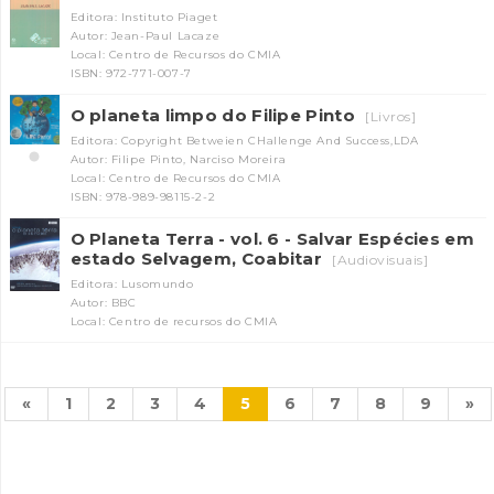
Editora: Instituto Piaget
Autor: Jean-Paul Lacaze
Local: Centro de Recursos do CMIA
ISBN: 972-771-007-7
O planeta limpo do Filipe Pinto
[Livros]
Editora: Copyright Betweien CHallenge And Success,LDA
Autor: Filipe Pinto, Narciso Moreira
Local: Centro de Recursos do CMIA
ISBN: 978-989-98115-2-2
O Planeta Terra - vol. 6 - Salvar Espécies em
estado Selvagem, Coabitar
[Audiovisuais]
Editora: Lusomundo
Autor: BBC
Local: Centro de recursos do CMIA
«
1
2
3
4
5
6
7
8
9
»