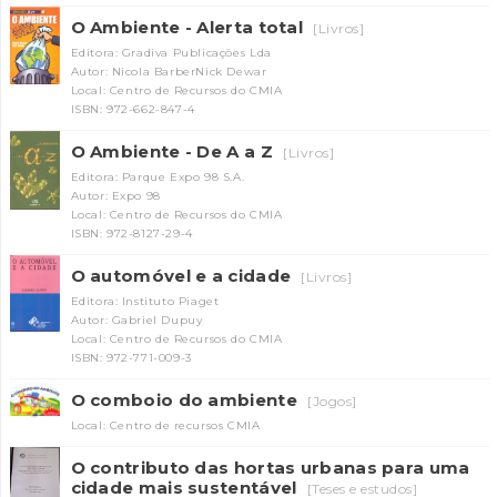
O Ambiente - Alerta total
[Livros]
Editora: Gradiva Publicações Lda
Autor: Nicola BarberNick Dewar
Local: Centro de Recursos do CMIA
ISBN: 972-662-847-4
O Ambiente - De A a Z
[Livros]
Editora: Parque Expo 98 S.A.
Autor: Expo 98
Local: Centro de Recursos do CMIA
ISBN: 972-8127-29-4
O automóvel e a cidade
[Livros]
Editora: Instituto Piaget
Autor: Gabriel Dupuy
Local: Centro de Recursos do CMIA
ISBN: 972-771-009-3
O comboio do ambiente
[Jogos]
Local: Centro de recursos CMIA
O contributo das hortas urbanas para uma
cidade mais sustentável
[Teses e estudos]