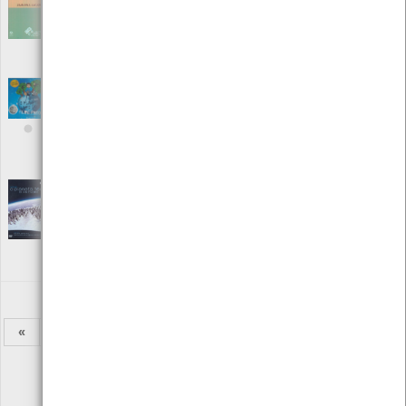
Editora: Instituto Piaget
Autor: Jean-Paul Lacaze
Local: Centro de Recursos do CMIA
ISBN: 972-771-007-7
O planeta limpo do Filipe Pinto
[Livros]
Editora: Copyright Betweien CHallenge And Success,LDA
Autor: Filipe Pinto, Narciso Moreira
Local: Centro de Recursos do CMIA
ISBN: 978-989-98115-2-2
O Planeta Terra - vol. 6 - Salvar Espécies em
estado Selvagem, Coabitar
[Audiovisuais]
Editora: Lusomundo
Autor: BBC
Local: Centro de recursos do CMIA
«
1
2
3
4
5
6
7
8
9
»