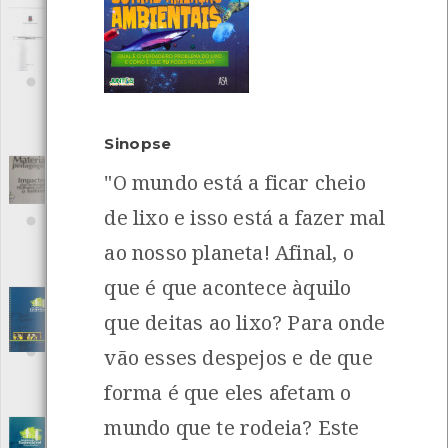
Mapa de ruído do território municipal de
Viana do Castelo - Resumo não técnico
[Teses
e estudos]
Editora: Associação Universidade -Empresa para o
Desenvolvimento
Autor: Vários
Local: Centro de Recursos do CMIA
Sinopse
Material pedagógico - Impactes das
"O mundo está a ficar cheio
actividades humanas sobre o ambiente
INANCIAMENTO
de lixo e isso está a fazer mal
[Outro]
Editora: Instituto Promoção Ambiental
ao nosso planeta! Afinal, o
Autor: Ipamb
Local: Centro de recursos CMIA
que é que acontece àquilo
Mobilidade Sustentável - Viana do Castelo -
que deitas ao lixo? Para onde
Cidade Saudável
[Edições Ambiente]
Editora: Câmara Municipal de Viana do Castelo - Centro de
vão esses despejos e de que
Monitorização e Interpretação Ambiental
Autor: Leonor Cruz
forma é que eles afetam o
Local: Centro de Recursos do CMIA
mundo que te rodeia? Este
Mobilidade sustentável, cidade saudável