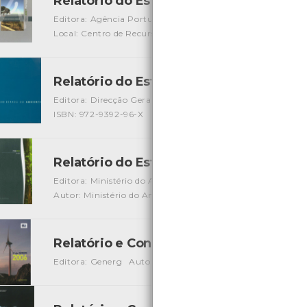
Relatório do Estado do Ambiente - RE
Editora: Agência Portuguesa do Ambiente
Autor: Agênci
Local: Centro de Recursos do CMIA
ISBN: 978-972-8577-4
Relatório do Estado do Ambiente 1995
Editora: Direcção Geral do Ambiente
Autor: Ministério d
ISBN: 972-9392-96-X
Relatório do Estado do Ambiente 2003
Editora: Ministério do Ambiente e Ordenamento do Territo
Autor: Ministério do Ambiente e Ordenamento do Territóri
Relatório e Contas - Grupo GENERG 20
Editora: Generg
Autor: Grupo GENERG
Local: Centro d