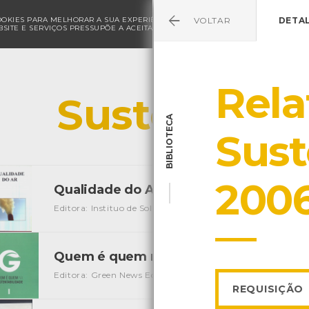
COOKIES PARA MELHORAR A SUA EXPERIÊNCIA DE NAVEGAÇÃO E PARA FINS ESTAT
VOLTAR
DETA
SITE E SERVIÇOS PRESSUPÕE A ACEITAÇÃO DA UTILIZAÇÃO DE COOKIES.
POLÍ
Rela
Sustentabil
BIBLIOTECA
Sust
2006
Qualidade do Ar
[Livros]
Editora: Instituo de Soldadura e Qualidade
Autor: ISQ
Lo
Quem é quem na sustentabilidade
[Peri
Editora: Green News Editora, SA
Local: Centro de recurso
REQUISIÇÃO