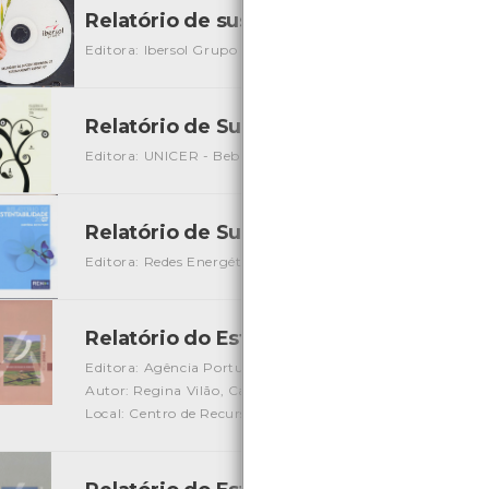
Relatório de sustentabilidade 07
[Audiovi
Editora: Ibersol Grupo
Autor: Ibersol Grupo
Local: Centr
Relatório de Sustentabilidade 2006 - 
Editora: UNICER - Bebidas de Portugal
Autor: UNICER
L
Relatório de Sustentabilidade 2007 - H
Editora: Redes Energéticas de Nacionais
Autor: REN
Loca
Relatório do Estado do Ambiente - 200
Editora: Agência Portuguesa do Ambiente
Autor: Regina Vilão, Caterina Venâncio, Margarida Marceli
Local: Centro de Recursos do CMIA
ISBN: 978-972-8577-3