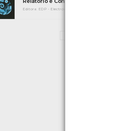
Relatório e Contas 2008 Caderno Fianc
Editora: EDP - Electrcidade de Portugal S.A.
Autor: Electr
«
1
2
3
4
5