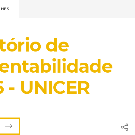
Pressione Enter

ÍSTICOS.
LHES
TICA DE COOKIES
HOJE
ENTRAR
tório de
21º
/
21º
idade
entabilidade
 - UNICER
cal: Centro de Recursos do CMIA
ISBN: 972-9228-32-9
ódicos]
s CMIA