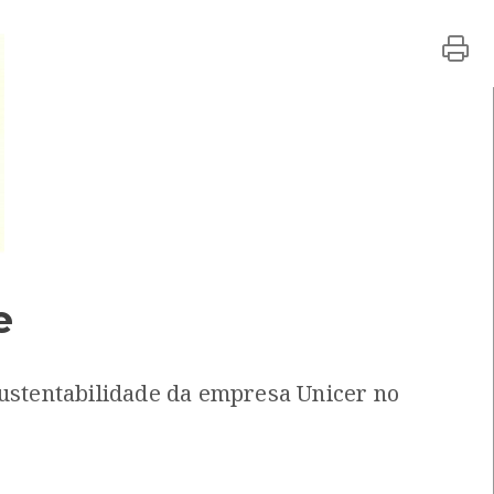
 equipa
[Audiovisuais]
erde
Local: Centro de recursos CMIA
. Lourenço da Montaria
[Guias]
MVC
Local: Centro de Recursos do CMIA
Centro de Recursos do CMIA
e
2006 Chamartín Imobiliária
[Livros]
tín Imobiliária
Local: Centro de Recursos do CMIA
sustentabilidade da empresa Unicer no
 Supervisão - EDP
[Livros]
icidade de Portugal
Local: Centro de Recursos do CMIA