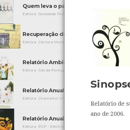
Quem leva o papel a sério trabalha em
Editora: Sociedade Ponto Verde
Autor: Sociedade Ponto V
Recuperação dos Moinhos de Água de S
Editora: Câmara Municipal de Viana do Castelo
Autor: C
Relatório Ambiental 1999 - GDP
[Livros]
Editora: Gás de Portugal
Autor: Gás de Portugal
Local: 
Sinops
Relatório Anual de Sustentabilidade - 
Editora: Chamartin Imobiliária SGPS, S.A.
Autor: Chamar
Relatório de 
ano de 2006.
Relatório Anual do Concelho Geral e de
Editora: EDP - Electrcidade de Portugal S.A.
Autor: Elect