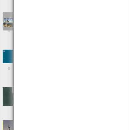
Local: Centro de Recursos do CMIA
ISBN: 978-972-8577-36-0
Relatório do Estado do Ambiente - REA 2007
Portugal
[Livros]
Editora: Agência Portuguesa do Ambiente
Autor: Agência portuguesa do Ambiente
Local: Centro de Recursos do CMIA
ISBN: 978-972-8577-46-9
Relatório do Estado do Ambiente 1995
[Livros]
Editora: Direcção Geral do Ambiente
Autor: Ministério do Ambiente
Local: Centro de Recursos do CMIA
ISBN: 972-9392-96-X
Relatório do Estado do Ambiente 2003
[Livros]
Editora: Ministério do Ambiente e Ordenamento do Territorio
Autor: Ministério do Ambiente e Ordenamento do Território
Local: Centro de Recursos do CMIA
Relatório e Contas - Grupo GENERG 2006