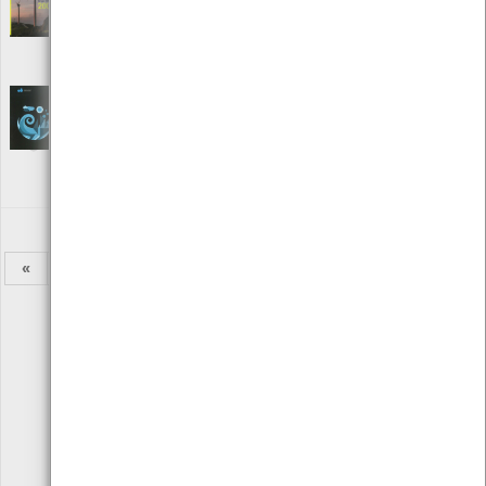
[Livros]
Editora: Generg
Autor: Grupo GENERG
Local: Centro de Recursos do CMIA
Relatório e Contas 2008 Caderno Fianceiro -
EDP
[Livros]
Editora: EDP - Electrcidade de Portugal S.A.
Autor: Electricidade de Portugal
Local: Centro de Recursos do CMIA
«
1
2
3
4
5
6
7
8
9
»