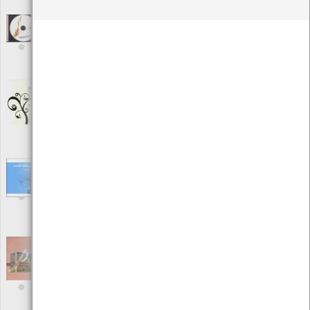
Local: Centro de Recursos do CMIA
Relatório de sustentabilidade 07
[Audiovisuais]
Editora: Ibersol Grupo
Autor: Ibersol Grupo
Local: Centro de recursos CMIA
Relatório de Sustentabilidade 2006 - UNICER
[Livros]
Editora: UNICER - Bebidas de Portugal
Autor: UNICER
Local: Centro de Recursos do CMIA
Relatório de Sustentabilidade 2007 -
História do Futuro
[Livros]
Editora: Redes Energéticas de Nacionais
Autor: REN
Local: Centro de Recursos do CMIA
Relatório do Estado do Ambiente - 2006
Portugal
[Livros]
Editora: Agência Portuguesa do Ambiente
Autor: Regina Vilão, Caterina Venâncio, Margarida Marcelino e
Tomás B. Ramos, Inês Gervásio e Patricia Liberal